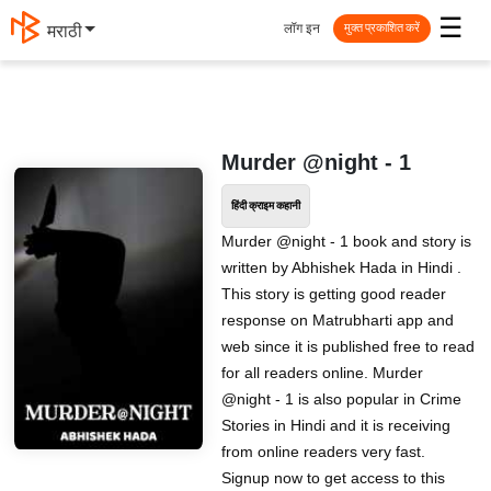
☰
लॉग इन
मराठी
मुक्त प्रकाशित करें
Murder @night - 1
हिंदी क्राइम कहानी
Murder @night - 1 book and story is
written by Abhishek Hada in Hindi .
This story is getting good reader
response on Matrubharti app and
web since it is published free to read
for all readers online. Murder
@night - 1 is also popular in Crime
Stories in Hindi and it is receiving
from online readers very fast.
Signup now to get access to this