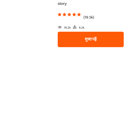
story.
(19.5k)
16.2k
6.2k
मुफ्त पढ़ें