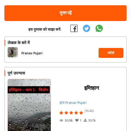
मुफ्त पढ़ें
इस पुस्तक को साझा करें:
लेखक के बारे में
फॉलो
Pranav Pujari
पूर्ण उपन्यास
इम्तिहान
द्वारा Pranav Pujari
(16.4k)
30.9k
1
10.7k