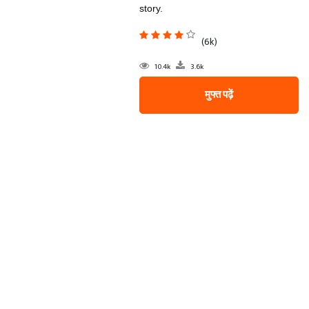
story.
(6k)
10.4k
3.6k
मुफ्त पढ़ें