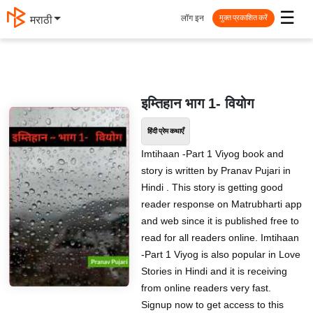
☰
लॉग इन
मराठी
मुक्त प्रकाशित करें
इम्तिहान भाग 1- वियोग
हिंदी प्रेम कथाएँ
Imtihaan -Part 1 Viyog book and
story is written by Pranav Pujari in
Hindi . This story is getting good
reader response on Matrubharti app
and web since it is published free to
read for all readers online. Imtihaan
-Part 1 Viyog is also popular in Love
Stories in Hindi and it is receiving
from online readers very fast.
Signup now to get access to this