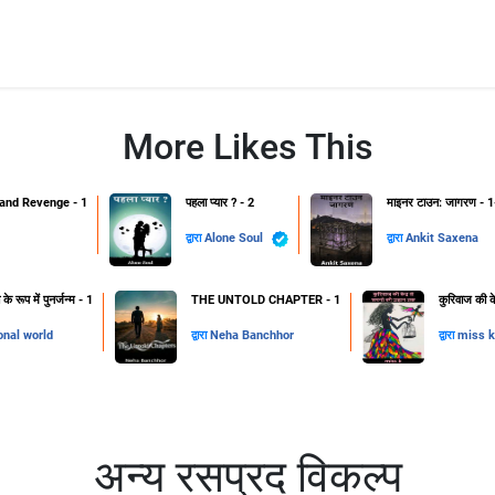
More Likes This
and Revenge - 1
पहला प्यार ? - 2
माइनर टाउन: जागरण - 1
द्वारा
Alone Soul
द्वारा
Ankit Saxena
 रूप में पुनर्जन्म - 1
THE UNTOLD CHAPTER - 1
कुरिवाज की क
onal world
द्वारा
Neha Banchhor
द्वारा
miss k
अन्य रसप्रद विकल्प