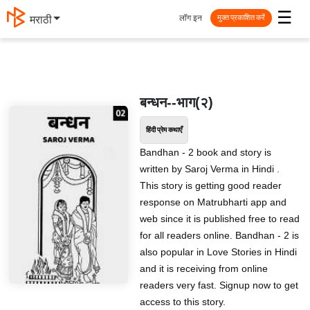
☰
लॉग इन
मराठी
मुक्त प्रकाशित करें
बन्धन--भाग(२)
हिंदी प्रेम कथाएँ
Bandhan - 2 book and story is
written by Saroj Verma in Hindi .
This story is getting good reader
response on Matrubharti app and
web since it is published free to read
for all readers online. Bandhan - 2 is
also popular in Love Stories in Hindi
and it is receiving from online
readers very fast. Signup now to get
access to this story.