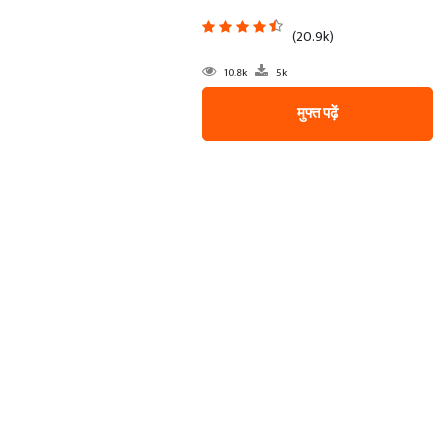
(20.9k)
10.8k
5k
मुफ्त पढ़ें