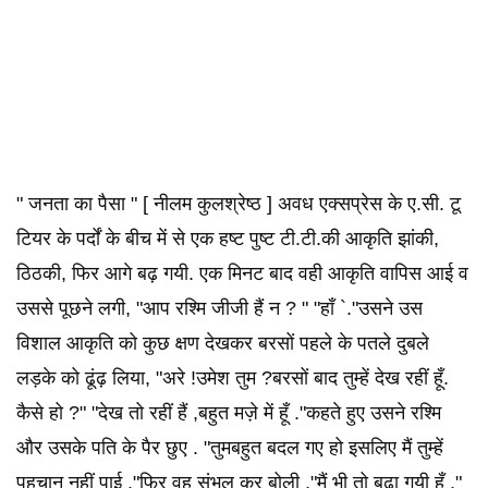
" जनता का पैसा " [ नीलम कुलश्रेष्ठ ] अवध एक्सप्रेस के ए.सी. टू
टियर के पर्दों के बीच में से एक हष्ट पुष्ट टी.टी.की आकृति झांकी,
ठिठकी, फिर आगे बढ़ गयी. एक मिनट बाद वही आकृति वापिस आई व
उससे पूछने लगी, "आप रश्मि जीजी हैं न ? " "हाँ `."उसने उस
विशाल आकृति को कुछ क्षण देखकर बरसों पहले के पतले दुबले
लड़के को ढूंढ़ लिया, "अरे !उमेश तुम ?बरसों बाद तुम्हें देख रहीं हूँ.
कैसे हो ?" "देख तो रहीं हैं ,बहुत मज़े में हूँ ."कहते हुए उसने रश्मि
और उसके पति के पैर छुए . "तुमबहुत बदल गए हो इसलिए मैं तुम्हें
पहचान नहीं पाई ,"फिर वह संभल कर बोली ,"मैं भी तो बुढ़ा गयी हूँ ."