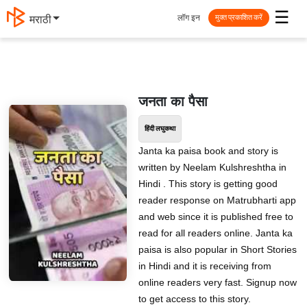
☰
लॉग इन
मराठी
मुक्त प्रकाशित करें
जनता का पैसा
हिंदी लघुकथा
Janta ka paisa book and story is
written by Neelam Kulshreshtha in
Hindi . This story is getting good
reader response on Matrubharti app
and web since it is published free to
read for all readers online. Janta ka
paisa is also popular in Short Stories
in Hindi and it is receiving from
online readers very fast. Signup now
to get access to this story.