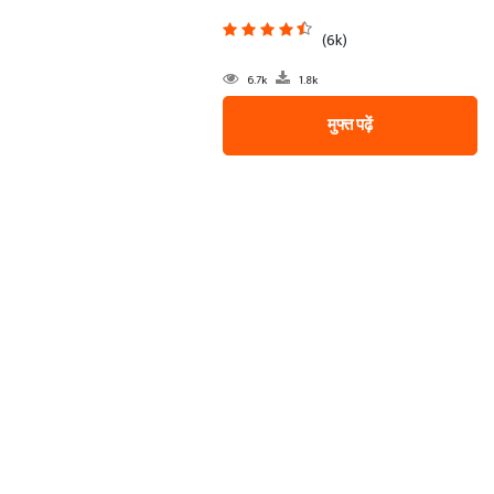
(6k)
6.7k
1.8k
मुफ्त पढ़ें