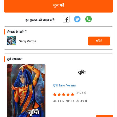
मुफ्त पढ़ें
इस पुस्तक को साझा करें:
लेखक के बारे में
फॉलो
Saroj Verma
पूर्ण उपन्यास
तृप्ति
द्वारा Saroj Verma
(242.5k)
99.1k
45
43.9k