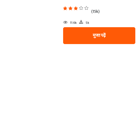
(15k)
11.6k
5k
मुफ्त पढ़ें