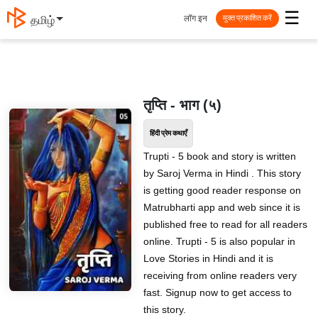
☰
लॉग इन
தமிழ்
मुक्त प्रकाशित करें
तृप्ति - भाग (५)
हिंदी प्रेम कथाएँ
Trupti - 5 book and story is written
by Saroj Verma in Hindi . This story
is getting good reader response on
Matrubharti app and web since it is
published free to read for all readers
online. Trupti - 5 is also popular in
Love Stories in Hindi and it is
receiving from online readers very
fast. Signup now to get access to
this story.