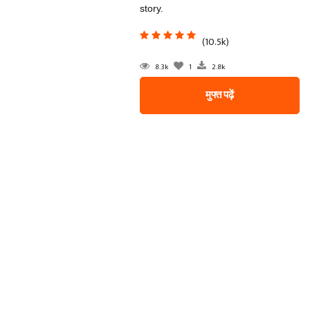
story.
(10.5k)
8.3k
1
2.8k
मुफ्त पढ़ें