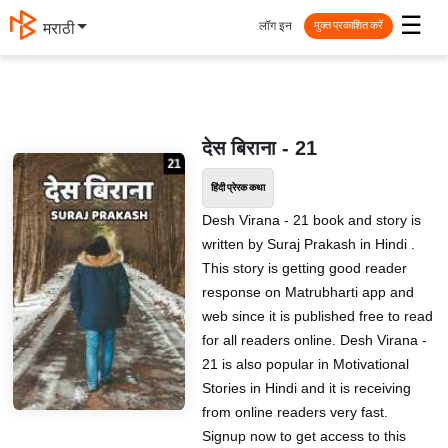
☰
लॉग इन
मराठी
मुक्त प्रकाशित करें
देस बिराना - 21
हिंदी प्रेरक कथा
Desh Virana - 21 book and story is
written by Suraj Prakash in Hindi .
This story is getting good reader
response on Matrubharti app and
web since it is published free to read
for all readers online. Desh Virana -
21 is also popular in Motivational
Stories in Hindi and it is receiving
from online readers very fast.
Signup now to get access to this