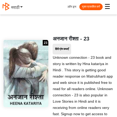
☰
लॉग इन
मराठी
मुक्त प्रकाशित करें
अनजान रीश्ता - 23
हिंदी प्रेम कथाएँ
Unknown connection - 23 book and
story is written by Hina katariya in
Hindi . This story is getting good
reader response on Matrubharti app
and web since it is published free to
read for all readers online. Unknown
connection - 23 is also popular in
Love Stories in Hindi and it is
receiving from online readers very
fast. Signup now to get access to