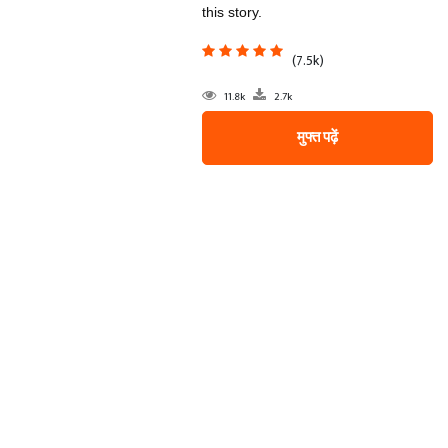
this story.
(7.5k)
11.8k
2.7k
मुफ्त पढ़ें