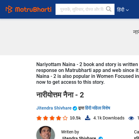
हिंदी
ना
Nariyottam Naina - 2 book and story is written 
response on Matrubharti app and web since it i
Naina - 2 is also popular in Women Focused in 
now to get access to this story.
नारीयोत्तम नैना - 2
Jitendra Shivhare
द्वारा
हिंदी महिला विशेष
10.5k
4.1k
Downloads
Writen by
Ca
Jitendra Shivhare
महि