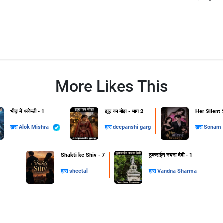
More Likes This
भीड़ में अकेली - 1
झूठ का बोझ - भाग 2
Her Silent 
द्वारा
Alok Mishra
द्वारा
deepanshi garg
द्वारा
Sonam B
Shakti ke Shiv - 7
ठुकराईन नयना देवी - 1
द्वारा
sheetal
द्वारा
Vandna Sharma