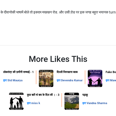
 के दीवानोकी भाषामें बोले तो इकदम मखखन रोड. और उसी ऱोड पर इक जगह बहुत भयानक turn आ
More Likes This
लोकतंत्र की ज़मीनी सच्चाई - 1
दिल्ली जिमखाना क्लब
Fake Boy
द्वारा
Std Maurya
द्वारा
Devendra Kumar
द्वारा
Mawa
कुछ बातें मां बाप के दिल की । - 3
पढ़ाकू
द्वारा
miss k
द्वारा
Vandna Sharma