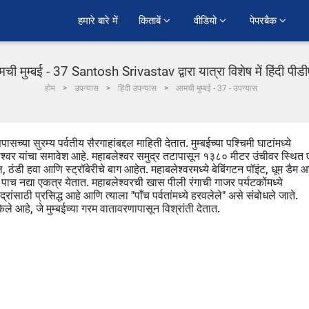
हमारे बारे में
किताबें 
वीडियो 
पेपरबैक 
ची मुम्बई - 37 Santosh Srivastav द्वारा यात्रा विशेष में हिंदी पीड
होम
उपन्यास
हिंदी उपन्यास
आमची मुम्बई - 37 - उपन्यास
्या सुरम्य पर्वतीय सैरगाहांबद्दल माहिती देतात. मुम्बईच्या पश्चिमी घाटांमध्ये
ेश्वर यांचा समावेश आहे. महाबलेश्वर समुद्र तटापासून १३८० मीटर उंचीवर स्थित
 ठंडी हवा आणि स्ट्रॉबेरीचे बाग आहेत. महाबलेश्वरमध्ये बेबिंगटन पॉइंट, धूम डैम 
े पाच नद्या एकत्र येतात. महाबलेश्वरची खास पीली रंगाची गाजर पर्यटकोंमध्ये
्रांसाठी प्रसिद्ध आहे आणि त्याला "पाँच पर्वतांमध्ये हरवलेले" असे संबोधले जाते.
 केले आहे, जे मुम्बईच्या गरम वातावरणापासून विश्रांती देतात.