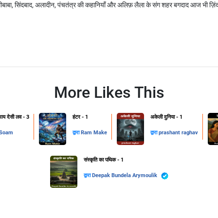
लीबाबा, सिंदबाद, अलादीन, पंचतंत्र की कहानियाँ और अलिफ़ लैला के संग शहर बगदाद आज भी ज़िंदा 
More Likes This
 माय देसी लव - 3
हंटर - 1
अकेली दुनिया - 1
 Soam
द्वारा
Ram Make
द्वारा
prashant raghav
संस्कृति का पथिक - 1
द्वारा
Deepak Bundela Arymoulik