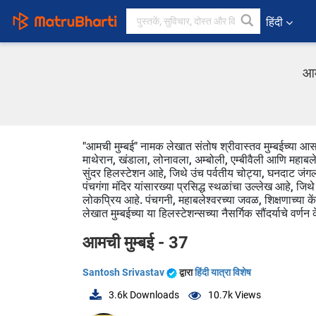
हिंदी
आम
"आमची मुम्बई" नामक लेखात संतोष श्रीवास्तव मुम्बईच्या आसपासच
माथेरान, खंडाला, लोनावला, अम्बोली, एम्बीवैली आणि महाबल
सुंदर हिलस्टेशन आहे, जिथे उंच पर्वतीय चोट्या, घनदाट जंगल,
पंचगंगा मंदिर यांसारख्या प्रसिद्ध स्थळांचा उल्लेख आहे, जिथ
लोकप्रिय आहे. पंचगनी, महाबलेश्वरच्या जवळ, शिक्षणाच्या केंद
लेखात मुम्बईच्या या हिलस्टेशन्सच्या नैसर्गिक सौंदर्याचे वर्णन
आमची मुम्बई - 37
Santosh Srivastav
द्वारा
हिंदी यात्रा विशेष
3.6k
Downloads
10.7k
Views