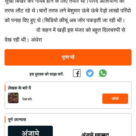
सुर्खी बिखेर कर गायब होने के लिए तैयार था।परिंदे आशियानो की
तरफ लौट रहे थे।चारों तरफ लगे बेशुमार ऊंचे ऊंचे पेड़ो लाखो परिंदो
को पनाह दिए हुए थे।चिडियो कीचूं अब जोर पकड़ती जा रही थी।
वो सहन में खड़ी इस मंजर को बहुत दिलचस्पी से
देख रही थी। अंधेरा
मुफ्त पढ़ें
इस पुस्तक को साझा करें:
लेखक के बारे में
फॉलो
Sarah
पूर्ण उपन्यास
अंजामे मुहाब्बत