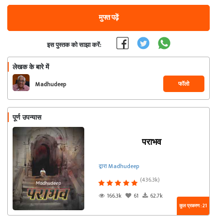
मुफ्त पढ़ें
इस पुस्तक को साझा करें:
लेखक के बारे में
फॉलो
Madhudeep
पूर्ण उपन्यास
पराभव
द्वारा Madhudeep
(436.3k)
166.3k
61
62.7k
कुल प्रकरण : 21