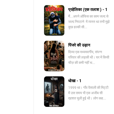
प्रहेलिका (एक तलाश ) - 1
मैं...अपने ऑफिस का काम जल्द से
जल्द निपटाने में व्यस्त था तभी मुझे
कुछ हल्की सी...
पिंजरे की उड़ान
दिव्या एक मध्यमवर्गीय, संपन्न
परिवार की लड़की थी। घर में किसी
चीज़ की कमी नहीं थ...
धोखा - 1
1999 था। गाँव वैशाली की मिट्टी
में उस समय भी एक अजीब सी
दहशत घुली हुई थी। लोग कह...