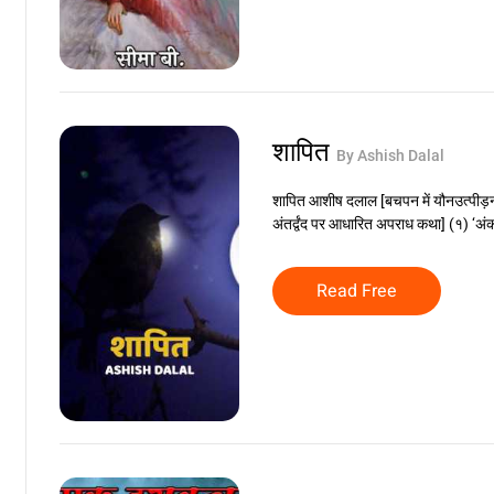
शापित
By Ashish Dalal
शापित आशीष दलाल [बचपन में यौनउत्पीड़न
अंतर्द्वंद पर आधारित अपराध कथा] (१) ‘अं
Read Free