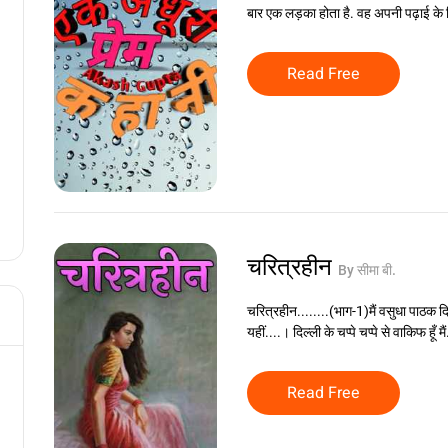
बार एक लड़का होता है. वह अपनी पढ़ाई के 
Read Free
चरित्रहीन
By सीमा बी.
चरित्रहीन........(भाग-1)मैं वसुधा पाठक दि
यहीं....। दिल्ली के चप्पे चप्पे से वाकिफ हूँ म
Read Free