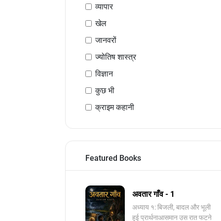
व्यापार
खेल
जानवरों
ज्योतिष शास्त्र
विज्ञान
कुछ भी
क्राइम कहानी
Featured Books
अवतार गाँव - 1
अध्याय १: बिजली, बादल और भूली
हुई प्रार्थनाआसमान उस रात फटने