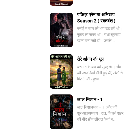
पवित्र प्रेम या अभिशाप
Season 2 ( रक्तवंश )
रसोई में चाय की भाप उठ रही थी।
सुबह का समय था। राधा चुपचाप
खाना बना रही थी। उसके...
तेरे आँगन की धूप
बरसात के बाद की सुबह थी। गाँव
की पगडंडियाँ भीगी हुई थीं, खेतों से
मिट्टी की खुशब...
लाल निशान - 1
लाल निशानभाग – 1 : मौत की
शुरुआतअध्याय 1रात, जिसने शहर
की नींद छीन लीरात के दो ब...