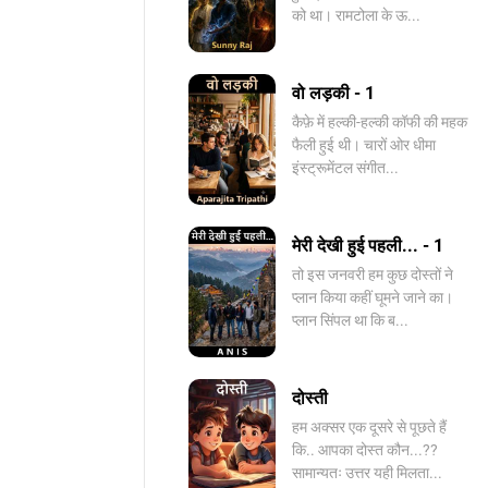
को था। रामटोला के ऊ...
वो लड़की - 1
कैफ़े में हल्की-हल्की कॉफी की महक
फैली हुई थी। चारों ओर धीमा
इंस्ट्रूमेंटल संगीत...
मेरी देखी हुई पहली... - 1
तो इस जनवरी हम कुछ दोस्तों ने
प्लान किया कहीं घूमने जाने का।
प्लान सिंपल था कि ब...
दोस्ती
हम अक्सर एक दूसरे से पूछते हैं
कि.. आपका दोस्त कौन...??
सामान्यतः उत्तर यही मिलता...