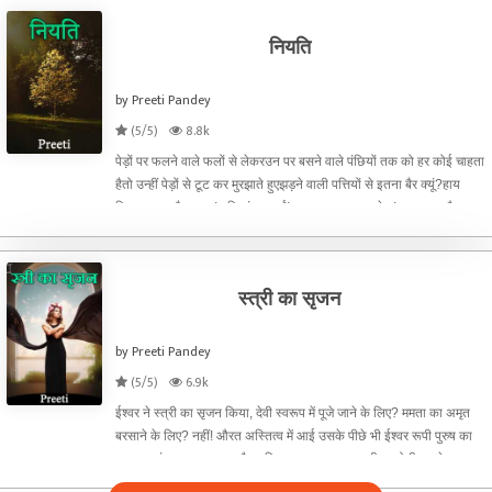
नियति
by Preeti Pandey
(5/5)
8.8k
पेड़ों पर फलने वाले फलों से लेकरउन पर बसने वाले पंछियों तक को हर कोई चाहता
हैतो उन्हीं पेड़ों से टूट कर मुरझाते हुएझड़ने वाली पत्तियों से इतना बैर क्यूं?हाय
कितना कूड़ा फैल गया! पत्तियां झड़ गईं! अब झाड़ू लगाना पड़ेगा! एक काम और बढ़
गया!ऐसी तोहमतें उन शाख
स्त्री का सृजन
by Preeti Pandey
(5/5)
6.9k
ईश्वर ने स्त्री का सृजन किया, देवी स्वरूप में पूजे जाने के लिए? ममता का अमृत
बरसाने के लिए? नहीं! औरत अस्तित्व में आई उसके पीछे भी ईश्वर रूपी पुरुष का
अपना स्वांग था। पुरुष का पौरुष किस काम का अगर स्त्री ना होती उनसे
प्रभावित होने के लिए। पुरुष अपनी उपलब्