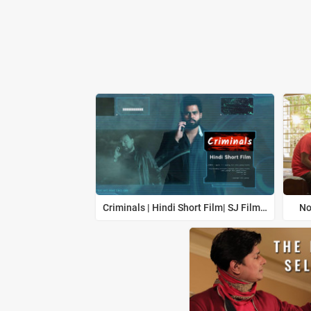
Criminals | Hindi Short Film| SJ Film Factory
No