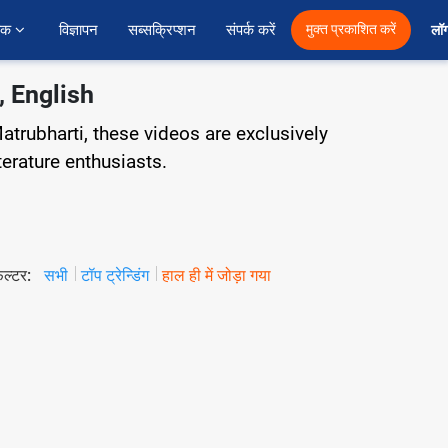
ैक 
विज्ञापन
सब्सक्रिप्शन
संपर्क करें
मुक्त प्रकाशित करें
लॉग
, English
atrubharti, these videos are exclusively
terature enthusiasts.
िल्टर:
सभी
टॉप ट्रेन्डिंग
हाल ही में जोड़ा गया