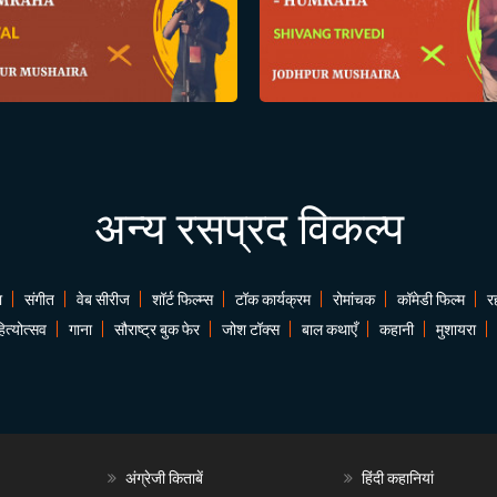
अन्य रसप्रद विकल्प
ा
संगीत
वेब सीरीज
शॉर्ट फिल्म्स
टॉक कार्यक्रम
रोमांचक
कॉमेडी फिल्म
र
ित्योत्सव
गाना
सौराष्ट्र बुक फेर
जोश टॉक्स
बाल कथाएँ
कहानी
मुशायरा
अंग्रेजी किताबें
हिंदी कहानियां