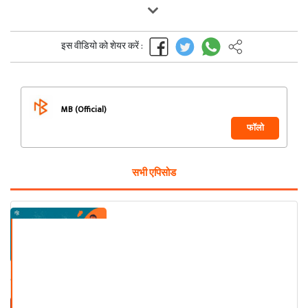
इस वीडियो को शेयर करें :
MB (Official)
फॉलो
सभी एपिसोड
Jodhpur Mushayra Hindi Urdu -
ZUBAIR-ALI-TABBISH