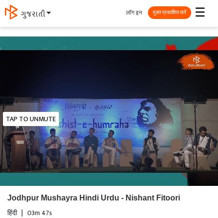
☰
लॉग इन
ગુજરાતી
मुक्त प्रकाशित करें
TAP TO UNMUTE
Jodhpur Mushayra Hindi Urdu - Nishant Fitoori
हिंदी
|
03m 47s