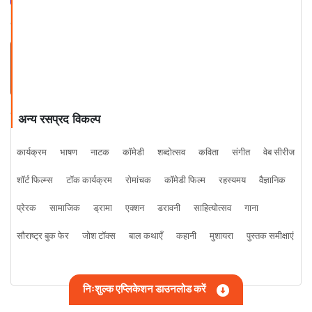
Jodhpur Mushayra Hindi Urdu -
Rohan Panwala Khamosh
अन्य रसप्रद विकल्प
कार्यक्रम
भाषण
नाटक
कॉमेडी
शब्दोत्सव
कविता
संगीत
वेब सीरीज
शॉर्ट फिल्म्स
टॉक कार्यक्रम
रोमांचक
कॉमेडी फिल्म
रहस्यमय
वैज्ञानिक
प्रेरक
सामाजिक
ड्रामा
एक्शन
डरावनी
साहित्योत्सव
गाना
सौराष्ट्र बुक फेर
जोश टॉक्स
बाल कथाएँ
कहानी
मुशायरा
पुस्तक समीक्षाएं
निःशुल्क एप्लिकेशन डाउनलोड करें