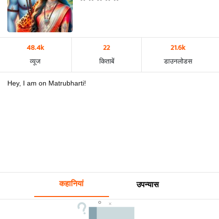
48.4k
22
21.6k
व्यूज
किताबें
डाउनलोडस
Hey, I am on Matrubharti!
कहानियां
उपन्यास