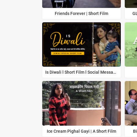
Friends Forever | Short Film
GL
Is Diwali l Short Film l Social Message
Ice Cream Pighal Gayi | A Short Film
Bi