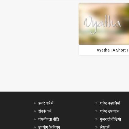
Vyatha | A Short 
हमारे बारे में
श्रेष्ठ कहानियां
संपर्क करें
श्रेष्ठ उपन्यास
गोपनीयता नीति
गुजराती वीडियो
उपयोग के नियम
लेखकों