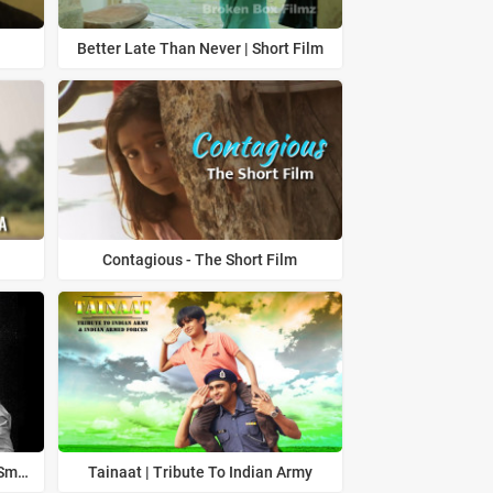
Better Late Than Never | Short Film
Contagious - The Short Film
The End | Hindi Short Film | Anti Smoking
Tainaat | Tribute To Indian Army