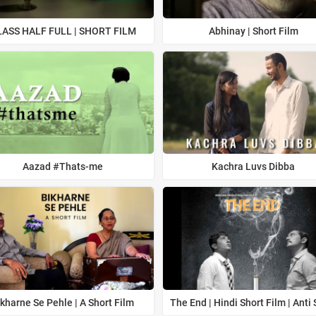
ASS HALF FULL | SHORT FILM
Abhinay | Short Film
Aazad #Thats-me
Kachra Luvs Dibba
kharne Se Pehle | A Short Film