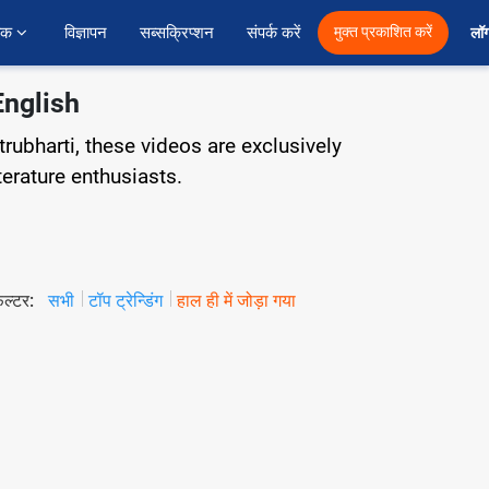
ैक 
विज्ञापन
सब्सक्रिप्शन
संपर्क करें
मुक्त प्रकाशित करें
लॉग
English
trubharti, these videos are exclusively
terature enthusiasts.
िल्टर:
सभी
टॉप ट्रेन्डिंग
हाल ही में जोड़ा गया