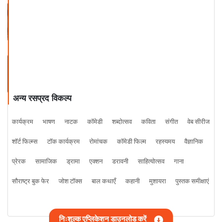
Book Review by Rachna Roy
Book Review by Rachna Roy
अन्य रसप्रद विकल्प
कार्यक्रम
भाषण
नाटक
कॉमेडी
शब्दोत्सव
कविता
संगीत
वेब सीरीज
शॉर्ट फिल्म्स
टॉक कार्यक्रम
रोमांचक
कॉमेडी फिल्म
रहस्यमय
वैज्ञानिक
प्रेरक
सामाजिक
ड्रामा
एक्शन
डरावनी
साहित्योत्सव
गाना
सौराष्ट्र बुक फेर
जोश टॉक्स
बाल कथाएँ
कहानी
मुशायरा
पुस्तक समीक्षाएं
निःशुल्क एप्लिकेशन डाउनलोड करें