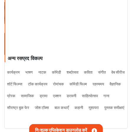
Book Review by Rachna Roy
Book Review by Rachna Roy
अन्य रसप्रद विकल्प
कार्यक्रम
भाषण
नाटक
कॉमेडी
शब्दोत्सव
कविता
संगीत
वेब सीरीज
शॉर्ट फिल्म्स
टॉक कार्यक्रम
रोमांचक
कॉमेडी फिल्म
रहस्यमय
वैज्ञानिक
प्रेरक
सामाजिक
ड्रामा
एक्शन
डरावनी
साहित्योत्सव
गाना
सौराष्ट्र बुक फेर
जोश टॉक्स
बाल कथाएँ
कहानी
मुशायरा
पुस्तक समीक्षाएं
निःशुल्क एप्लिकेशन डाउनलोड करें