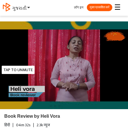
☰
लॉग इन
ગુજરાતી
मुक्त प्रकाशित करें
TAP TO UNMUTE
Book Review by Heli Vora
हिंदी
|
04m 32s
|
2.3k व्यूज