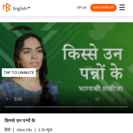
☰
लॉग इन
English
मुक्त प्रकाशित करें
TAP TO UNMUTE
किस्से उन पन्नों के
हिंदी
|
06m 59s
|
3.7k व्यूज