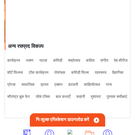
प्रिय कैंसर
अन्य रसप्रद विकल्प
कार्यक्रम
भाषण
नाटक
कॉमेडी
शब्दोत्सव
कविता
संगीत
वेब सीरीज
शॉर्ट फिल्म्स
टॉक कार्यक्रम
रोमांचक
कॉमेडी फिल्म
रहस्यमय
वैज्ञानिक
प्रेरक
सामाजिक
ड्रामा
एक्शन
डरावनी
साहित्योत्सव
गाना
सौराष्ट्र बुक फेर
जोश टॉक्स
बाल कथाएँ
कहानी
मुशायरा
पुस्तक समीक्षाएं
निःशुल्क एप्लिकेशन डाउनलोड करें