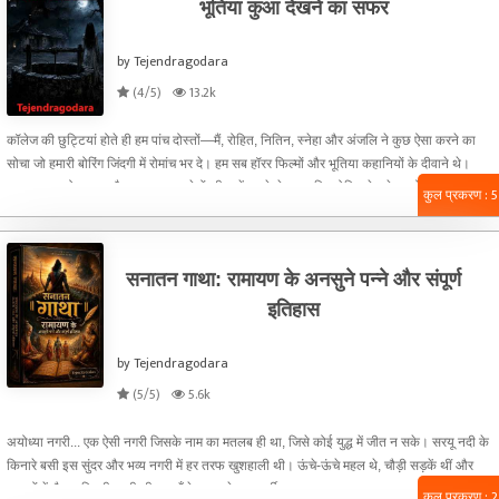
भूतिया कुआ देखने का सफर
by Tejendragodara
(4/5)
13.2k
कॉलेज की छुट्टियां होते ही हम पांच दोस्तों—मैं, रोहित, नितिन, स्नेहा और अंजलि ने कुछ ऐसा करने का
सोचा जो हमारी बोरिंग जिंदगी में रोमांच भर दे। हम सब हॉरर फिल्मों और भूतिया कहानियों के दीवाने थे।
अक्सर रात को छत पर बैठकर हम भूत-प्रेतों की बातें करते थे। एक दिन रोहित ने मुझे एक ऐसी जगह के बारे
कुल प्रकरण : 5
में बताया, जिसका नाम सुनकर ही अच्छे-अच्छों के पसीने छूट जाते थे। वह था हमारे शहर से करीब साठ
किलोमीटर दूर जंगलों के बीच बसा एक वीरान गांव, जिसे लोग 'काला खोह' कहते थे।रोहित ने अपनी आवाज़
को एकदम धीमा और फुसफुसाते हुए कहा, "यार, वहां गांव के बीचों-बीच एक पुराना कुआँ है। कहते हैं करीब
सनातन गाथा: रामायण के अनसुने पन्ने और संपूर्ण
पचास साल पहले वहां एक औरत को डायन बताकर जिंदा कुएं में फेंक दिया गया था। तब से आज तक, जो भी
रात के बारह बजे के बाद उस कुएं के पास गया
इतिहास
by Tejendragodara
(5/5)
5.6k
अयोध्या नगरी... एक ऐसी नगरी जिसके नाम का मतलब ही था, जिसे कोई युद्ध में जीत न सके। सरयू नदी के
किनारे बसी इस सुंदर और भव्य नगरी में हर तरफ खुशहाली थी। ऊंचे-ऊंचे महल थे, चौड़ी सड़कें थीं और
बाजारों में रौनक बिखरी रहती थी। यहाँ के राजा थे चक्रवर्ती सम्राट दशरथ। राजा दशरथ कोई मामूली
कुल प्रकरण : 2