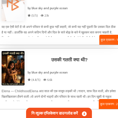
by blue sky and purple ocean
(5/5)
2.1k
वह एक ऐसी बेटी है जो अपने परिवार से कभी कुछ नहीं कहती, जो कभी यह नहीं पूछती कि उसका दिल ठीक
है या नहीं। हालाँकि वह अपने कठिन दिनों और दिल के सारे बोझ के बारे में खुलकर बात करना चाहती है,
फिर भी वह सब कुछ अपने अंदर ही छुपा लेती है। वह मुस्कुराती है और ऐसे हँसती है जैसे सब ठीक हो। वह
कुल प्रकरण : 1
खुद को ठीक दिखाती है क्योंकि वह किसी पर बोझ नहीं बनना चाहती। वह अपने आँसू रोक लेती है क्योंकि
उसे लगता है कि कोई सच में उसे समझ नहीं पाएगा। वह उन लड़कियों में से है जो सबको सहारा देती हैं,
लेकिन उसे सहारा देने वाला कोई नहीं होता।
उसकी गलती क्या थी?
by blue sky and purple ocean
(4.8/5)
6.6k
Elena — ChildhoodElena आठ साल की एक मासूम लड़की थी।नादान, साफ दिल वाली, और हमेशा
खिलखिलाकर हँसने वाली।वो अपने दोनों भाइयों और परिवार के साथ रहती थी।हर दिन खुशी से स्कूल
जाती, अपने छोटे भाइयों का हाथ पकड़कर उन्हें वापस घर लाती।उस समय तक उसकी दुनिया बहुत
कुल प्रकरण : 2
खूबसूरत थी।लेकिन फिर एक रात सब बदल गया।उस रात सभी घरवाले साथ बैठे बातें कर रहे थे कि
निःशुल्क एप्लिकेशन डाउनलोड करें
अचानक लाइट चली गई।लाइट जाना कोई बड़ी बात नहीं थी…लेकिन उसके बाद जो हुआ, वो Elena ने