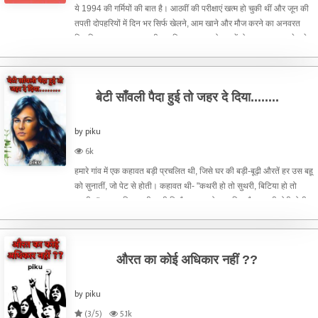
ये 1994 की गर्मियों की बात है। आठवीं की परीक्षाएं खत्म हो चुकी थीं और जून की
तपती दोपहरियों में दिन भर सिर्फ खेलने, आम खाने और मौज करने का अनवरत
सिलसिला चल रहा था। तभी एक दिन अचानक दोपहर में वो हादसा हुआ। खेल के
बीच दौड़कर हाजत निपटाने पहुंची तो देखा कि ज
बेटी साँवली पैदा हुई तो जहर दे दिया........
by piku
6k
हमारे गांव में एक कहावत बड़ी प्रचलित थी, जिसे घर की बड़ी-बूढ़ी औरतें हर उस बहू
को सुनातीं, जो पेट से होती। कहावत थी- "कथरी हो तो सुथरी, बिटिया हो तो
उजरी।" मतलब कि कथरी यानी बिछौना साफ होना चाहिए और लड़की गोरी होनी
चाहिए।बहुत साल पहले एक अंग्रेजी अखबार मे
औरत का कोई अधिकार नहीं ??
by piku
(3/5)
5.1k