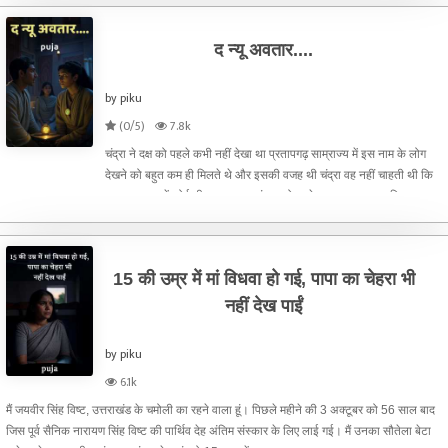
द न्यू अवतार....
by piku
(0/5)
7.8k
चंद्रा ने दक्ष को पहले कभी नहीं देखा था प्रतापगढ़ साम्राज्य में इस नाम के लोग
देखने को बहुत कम ही मिलते थे और इसकी वजह थी चंद्रा वह नहीं चाहती थी कि
इस साम्राज्य में कोई भी इस नाम का इंसान होउसके पास दक्ष का नाम निशान
मिटाने का यही एक तरीका था लेकिन अब चं
15 की उम्र में मां विधवा हो गई, पापा का चेहरा भी
नहीं देख पाईं
by piku
6.1k
मैं जयवीर सिंह विष्ट, उत्तराखंड के चमोली का रहने वाला हूं। पिछले महीने की 3 अक्टूबर को 56 साल बाद
जिस पूर्व सैनिक नारायण सिंह विष्ट की पार्थिव देह अंतिम संस्कार के लिए लाई गई। मैं उनका सौतेला बेटा