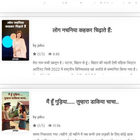
जज्बात से रुबरू करा रहे हैं।मधु माधवी कश्यप बांका जिले के पंजवारा गांव की रहने
वाली हैं। तंगहाली से भरे
लोग नचनिया कहकर चिढ़ाते हैं:
by piku
(5/5)
8.8k
मेरा नाम रूबी खातून है। पटना, बिहार से हूं। बिहार की पहली ऐसी महिला थिएटर
आर्टिस्ट जिसे 2022 में राष्ट्रीय बिस्मिल्लाह खां अवॉर्ड से सम्मानित किया गया है।
ये अवॉर्ड संगीत नाटक अकादमी नई दिल्ली देती है।यहां तक का सफर बहुत ही
मुश्किल था। सबके लिए मुश्किल हो
मैं हूँ गुड़िया..... तुम्हारा डाकिया चाचा..
by piku
(5/5)
13.9k
समय निकलता गया।महीने ,दो महीने में जब कभी उस लड़की के लिए कोई डाक