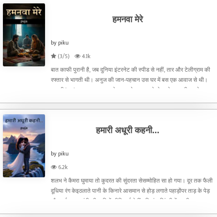
हमनवा मेरे
by piku
(3/5)
4.1k
बात काफी पुरानी है, जब दुनिया इंटरनेट की स्पीड से नहीं, तार और टेलीग्राम की
रफ्तार से भागती थी। अनुज की जान-पहचान उस घर में बस एक आवाज से थी।
जब भी 'हुमा' नाम पुकारा जाता तो अनुज के कान खड़े हो जाते। वह दीवार से
सटकर पूरी बात सुनने और समझने की कोश
हमारी अधूरी कहनी...
by piku
6.2k
शलभ ने कैमरा घुमाया तो कुदरत की सुंदरता सेसम्मोहित सा हो गया। दूर तक फैली
दूधिया रंग केइठलाते पानी के किनारे आसमान से होड़ लगाते पहाड़ोंपर ताड़ के पेड़
और कई जगह चांदी की धारियों सीदिखाई देतीं नदियां। ज़िंदगी में पहली बार शलभ
केमन ने बगावत की कि ये व्यू त