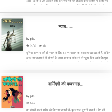
आती, डाकिया एक आवाज देता और जब तक वह लड़की दरवाजे तक न आती तब
तक इत्मीनान से डाकिया दरवाजे पर खड़ा रहता।धीरे धीरे दिनों के बीच मेलजोल
औऱ भावनात्मक लगाव बढ़ता गया।एक दिन उस लड़की ने बहुत ग़ौ
न्याय......
by piku
(4/5)
8k
दुनिया अन्याय करे तो न्याय के लिए हम न्यायालय का दरवाजा खटखटाते हैं, लेकिन
अगर न्यायालय में ही औरतों के साथ अन्याय होने लगे तो?कुछ दिन पहले त्रिपुरा
के कमालपुर में कुछ ऐसा ही वाकया हुआ। एक फर्स्ट क्लास ज्यूडिशियल मजिस्ट्रेट
ने रेप का शिकार हुई एक पीड़ित म
शर्मिंदगी की कबरगाह...
by piku
6.4k
हम औरतें अपने शरीर को कितना जानती हैं?कुछ साल पुरानी बात है। देश की