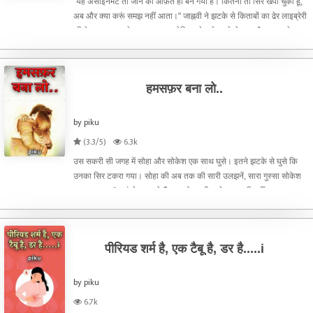
"यह असाइनमेंट तो जान की आफ़त ही बन गया है। कितना तो सिर खपा चुकी हूं,
अब और क्या करूं समझ नहीं आता।" जाह्नवी ने झटके से किताबों का ढेर लाइब्रेरी
की टेबल पर पटकते हुए कहा।लाइब्रेरियन ने उसे गुस्से से घूरा और चुप रहने का
इशारा किया तो वह सॉरी करते हुए बाहर
हमसफ़र बना लो..
by piku
(3.3/5)
6.3k
उस सकरी सी जगह में सोहा और सोकेश एक साथ घुसे। इतने झटके से घुसे कि
उनका सिर टकरा गया। सोहा की अब तक की सारी उलझनें, सारा गुस्सा सोकेश
पर फूट पड़ा।"कहां से आ जाते हैं आप लोग। ठीक से चलना भी नहीं
आता।""आपके ही शहर से हूं... और हां, आप तो एक्सपर्ट वॉकर लगती
पीरियड शर्म है, एक टैबू है, डर है.....i
by piku
6.7k