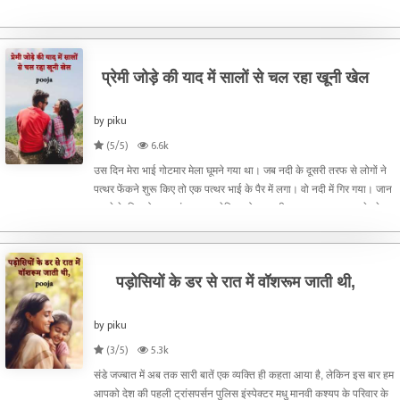
कहे या बेटा या भतीजा हूं।उस मां का बेटा हूं, जो 15 साल में
प्रेमी जोड़े की याद में सालों से चल रहा खूनी खेल
by piku
(5/5)
6.6k
उस दिन मेरा भाई गोटमार मेला घूमने गया था। जब नदी के दूसरी तरफ से लोगों ने
पत्थर फेंकने शुरू किए तो एक पत्थर भाई के पैर में लगा। वो नदी में गिर गया। जान
बचाने के लिए वो मदद मांगता रहा, लेकिन लोग तब भी लगातार पत्थर बरसाते रहे।
भाई को तैरना आता था, लेकिन नदी
पड़ोसियों के डर से रात में वॉशरूम जाती थी,
by piku
(3/5)
5.3k
संडे जज्बात में अब तक सारी बातें एक व्यक्ति ही कहता आया है, लेकिन इस बार हम
आपको देश की पहली ट्रांसपर्सन पुलिस इंस्पेक्टर मधु मानवी कश्यप के परिवार के