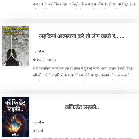
राजधानी के बड़े मीडिया हाउस में वुमेन हेल्थ पर एक सेमिनार हो रहा था। पूरा हॉल
महिलाओं से खचाखच भरा था। वुमेन हेल्थ पर महिलाओं को समझाने और जागरूक
करने आई एक महिला डॉक्टर ने सवाल पूछा-"क्य
लड़कियां आत्महत्या करे तो लोग कहते है......
by piku
(5/5)
6k
ये दो कहानियां तकरीबन एक ही समय में दुनिया के दो अलग-अलग हिस्सों में घट
रही थीं। दोनों कहानियों के पात्र भी एक जैसे थे- एक लड़का और एक लड़की।
कहानी का घटनाक्रम भी बहुत अलग नहीं था। बस अलग था तो कहानी का अंत।
सात दिन पहले देश भर के मीडिया में एक खबर छपी। यू
कॉंफिडेंट लड़की..
by piku
5.9k