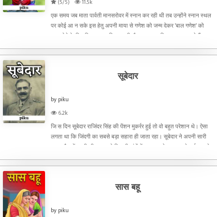
(5/5)
11.5k
एक समय जब माता पार्वती मानसरोवर में स्नान कर रही थी तब उन्होंने स्नान स्थल
पर कोई आ न सके इस हेतु अपनी माया से गणेश को जन्म देकर 'बाल गणेश' को
पहरा देने के लिए नियुक्त कर दिया।इसी दौरान भगवान शिव उधर आ जाते हैं।
गणेशजी उन्हें रोक कर कहते हैं कि आप
सूबेदार
by piku
6.2k
जि स दिन सूबेदार राजिंदर सिंह की पेंशन मुकर्रर हुई तो वो बहुत परेशान थे। ऐसा
लगता था कि जिंदगी का सबसे बड़ा सहारा ही जाता रहा। सूबेदार ने अपनी सारी
उम्र फ़ौज में काटी थी। न जाने कितनी जंगों में जान पर खेल कर आधे दर्जन तमगे
हासिल किए थे। कितनी ही छावनियों
सास बहू
by piku