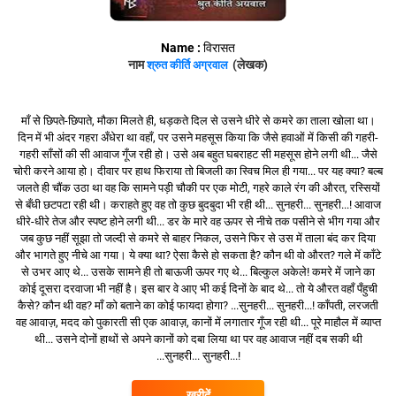
Name :
विरासत
नाम
(लेखक)
श्रुत कीर्ति अग्रवाल
माँ से छिपते-छिपाते, मौका मिलते ही, धड़कते दिल से उसने धीरे से कमरे का ताला खोला था।
दिन में भी अंदर गहरा अँधेरा था वहाँ, पर उसने महसूस किया कि जैसे हवाओं में किसी की गहरी-
गहरी साँसों की सी आवाज गूँज रही हो। उसे अब बहुत घबराहट सी महसूस होने लगी थी... जैसे
चोरी करने आया हो। दीवार पर हाथ फिराया तो बिजली का स्विच मिल ही गया... पर यह क्या? बल्ब
जलते ही चौंक उठा था वह कि सामने पड़ी चौकी पर एक मोटी, गहरे काले रंग की औरत, रस्सियों
से बँधी छटपटा रही थी। कराहते हुए वह तो कुछ बुदबुदा भी रही थी... सुनहरी... सुनहरी...! आवाज
धीरे-धीरे तेज और स्पष्ट होने लगी थी... डर के मारे वह ऊपर से नीचे तक पसीने से भीग गया और
जब कुछ नहीं सूझा तो जल्दी से कमरे से बाहर निकल, उसने फिर से उस में ताला बंद कर दिया
और भागते हुए नीचे आ गया। ये क्या था? ऐसा कैसे हो सकता है? कौन थी वो औरत? गले में काँटे
से उभर आए थे... उसके सामने ही तो बाऊजी ऊपर गए थे... बिल्कुल अकेले! कमरे में जाने का
कोई दूसरा दरवाजा भी नहीं है। इस बार वे आए भी कई दिनों के बाद थे... तो ये औरत वहाँ पँहुची
कैसे? कौन थी वह? माँ को बताने का कोई फायदा होगा? ...सुनहरी... सुनहरी...! काँपती, लरजती
वह आवाज़, मदद को पुकारती सी एक आवाज़, कानों में लगातार गूँज रही थी... पूरे माहौल में व्याप्त
थी... उसने दोनों हाथों से अपने कानों को दबा लिया था पर वह आवाज नहीं दब सकी थी
...सुनहरी... सुनहरी...!
खरीदें