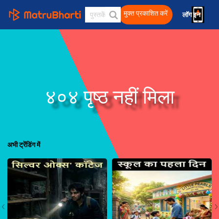
मुक्त प्रकाशित करें
लॉग इन 
हिंदी
४०४ पृष्ठ नहीं मिला
अभी ट्रेंडिंग में