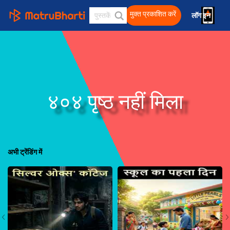
मुक्त प्रकाशित करें
लॉग इन 
हिंदी
४०४ पृष्ठ नहीं मिला
अभी ट्रेंडिंग में