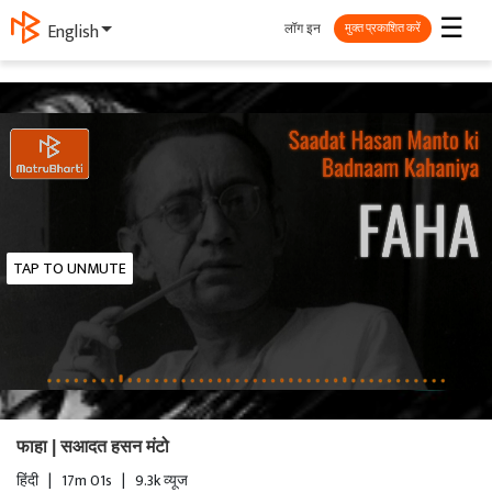
☰
लॉग इन
English
मुक्त प्रकाशित करें
TAP TO UNMUTE
फाहा | सआदत हसन मंटो
हिंदी
|
17m 01s
|
9.3k व्यूज