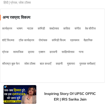
हिंदी | प्रेरक, जोश टॉक्स
अन्य रसप्रद विकल्प
कार्यक्रम
भाषण
नाटक
कॉमेडी
शब्दोत्सव
कविता
संगीत
वेब सीरीज
शॉर्ट फिल्म्स
टॉक कार्यक्रम
रोमांचक
कॉमेडी फिल्म
रहस्यमय
वैज्ञानिक
प्रेरक
सामाजिक
ड्रामा
एक्शन
डरावनी
साहित्योत्सव
गाना
सौराष्ट्र बुक फेर
जोश टॉक्स
बाल कथाएँ
कहानी
मुशायरा
पुस्तक समीक्षाएं
Inspiring Story Of UPSC OFFIC
ER | IRS Sarika Jain