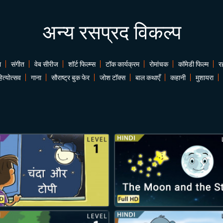
अन्य रसप्रद विकल्प
ा
संगीत
वेब सीरीज
शॉर्ट फिल्म्स
टॉक कार्यक्रम
रोमांचक
कॉमेडी फिल्म
र
ित्योत्सव
गाना
सौराष्ट्र बुक फेर
जोश टॉक्स
बाल कथाएँ
कहानी
मुशायरा