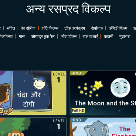
अन्य रसप्रद विकल्प
ा
संगीत
वेब सीरीज
शॉर्ट फिल्म्स
टॉक कार्यक्रम
रोमांचक
कॉमेडी फिल्म
र
ित्योत्सव
गाना
सौराष्ट्र बुक फेर
जोश टॉक्स
बाल कथाएँ
कहानी
मुशायरा