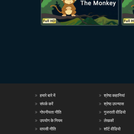
हमारे बारे में
श्रेष्ठ कहानियां
संपर्क करें
श्रेष्ठ उपन्यास
गोपनीयता नीति
गुजराती वीडियो
उपयोग के नियम
लेखकों
वापसी नीति
शॉर्ट वीडियो