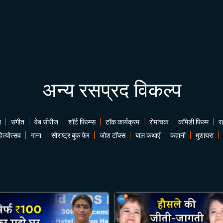
अन्य रसप्रद विकल्प
ा
संगीत
वेब सीरीज
शॉर्ट फिल्म्स
टॉक कार्यक्रम
रोमांचक
कॉमेडी फिल्म
र
ित्योत्सव
गाना
सौराष्ट्र बुक फेर
जोश टॉक्स
बाल कथाएँ
कहानी
मुशायरा