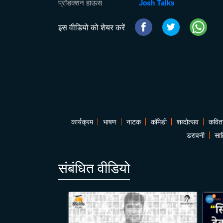
प्रॉडक्शन हाऊस
Josh Talks
इस वीडियो को शेयर करें
कार्यक्रम
भाषण
नाटक
कॉमेडी
शब्दोत्सव
कवित
डरावनी
साह
संबंधित वीडियो