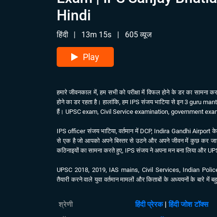
Hindi
हिंदी
|
13m 15s
|
605 व्यूज
Play
हमारे जीवनकाल में, हम सभी को परीक्षा में विफल होने के डर का सामना 
होने का डर रहता है। हालांकि, हम IPS संजय भाटिया से इन 3 guru ma
हैं। UPSC exam, Civil Service examination, government exam य
IPS officer संजय भाटिया, वर्तमान में DCP, Indira Gandhi Airport के रू
से एक है जो आपको अपने बिस्तर से उठने और अपने जीवन में कुछ कर जान
कठिनाइयों का सामना करते हुए, IPS संजय ने अपना मन बना लिया और UP
UPSC 2018, 2019, IAS mains, Civil Services, Indian Poli
तैयारी करने वाले युवा वर्तमान मामलों और किताबों के अध्ययनों के बारे में
Josh Talks आपको किसी परीक्षा उत्तीर्ण करने के लिए 3 guru mantra 
मुक्त करती है।
श्रेणी
हिंदी प्रेरक
|
हिंदी जोश टॉक्स