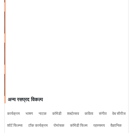
सूफियाना सफर । भाग ७
सूफियाना सफर । भाग ८
सूफियाना सफर । भाग ९
अन्य रसप्रद विकल्प
कार्यक्रम
भाषण
नाटक
कॉमेडी
शब्दोत्सव
कविता
संगीत
वेब सीरीज
शॉर्ट फिल्म्स
टॉक कार्यक्रम
रोमांचक
कॉमेडी फिल्म
रहस्यमय
वैज्ञानिक