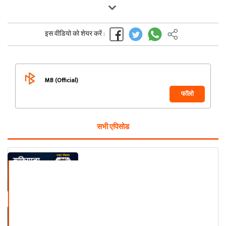
इस वीडियो को शेयर करें :
MB (Official)
फॉलो
सभी एपिसोड
सूफियाना सफर । भाग १
सूफियाना सफर । भाग २