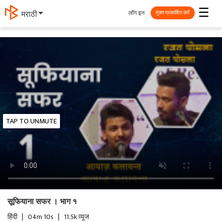
☰
लॉग इन
मराठी
मुक्त प्रकाशित करें
TAP TO UNMUTE
सूफियाना सफर । भाग १
हिंदी
|
04m 10s
|
11.5k व्यूज