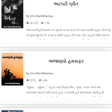
અટપટી પ્રીત
by Urvi Bambhaniya
(4.7/5)
7.3k
અંધકારની દુનિયામાં પગ મૂકવો ખબર સરળ છે પણ ત્યાંથી બહાર નીકળવું
તેટલુંજ મુશ્કેલ છે. દલદલ માંથી બહાર નીકળવા કોઈ સહારો જોવે તેમ જ
અંડરવર્લ્ડની દુનિયામાંથી કદાચ જ કોઈ બહાર નીકળી શકતું હશે.એક
અંધારી રાતમાં સૂમસાન રસ્તા પર એક છોકરી ભાગી રહી હતી.તેની પાછળ
લગભગ આ
અજાણ્યો હમસફર
by Urvi Bambhaniya
(5/5)
5.8k
“જીયા.....જીયા...” કહેતા ચારે મિત્રો મિત, પૂજા, કંચન અને મેઘ
જંગલમાં આગળ વધી રહ્યાં હતાં. બપોરથી હવે સાંજ થવા આવી હતી.
સૂરજ પોતાનું કાર્ય પૂર્ણ કરી આકાશ ચાંદના હવાલે કરવાની તૈયારીમાં
હતો. આવા સમયમાં સૂમસાન જંગલમાં ફક્ત રાની પશુઓના અવાજો
સંભળાય રહ્યાં હતાં