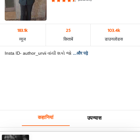
183.1k
25
103.4k
व्यूज
किताबें
डाउनलोडस
Insta ID- author_urvii વાંચી શકો જો
...और पढ़े
कहानियां
उपन्यास