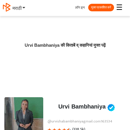
☰
लॉग इन
मराठी
मुक्त प्रकाशित करें
Urvi Bambhaniya की किताबें व् कहानियां मुफ्त पढ़ें
Urvi Bambhaniya
@urvishabambhaniyagmail.com163534
(338.5k)