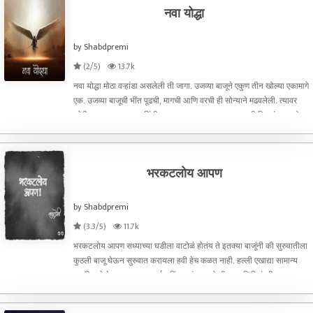
नवा योद्धा
by Shabdpremi
(2/5)
13.7k
नवा योद्धा मोठा वऱ्हांडा असलेली ती जागा. उजव्या बाजूने एकुण तीन खोल्या एकामागे
एक. उजव्या बाजूची भींत पूढची, मागची आणि वरची ही सोन्याने मढवलेली. त्यावर
कोरीव काम. त्या बाजूला भिंतीवर आकाशातून पडणार प्रकाशाची किरणं सुद्धा सोन
भरकटलोय आपण
by Shabdpremi
(3.3/5)
11.7k
भरकटलोय आपण सध्याच्या घडीला वाटोळं होतंय ते इतक्या बाजूंनी की सुरुवातीला
कुठली बाजू घेऊन सुरुवात करायला हवी हेच कळत नाही. हल्ली एखाद्या सामान्य
नागरिकाने देशात घडणाऱ्या वाईट किंवा चांगल्या गोष्टी बद्दल लिहिलं की त्याला
विरोधक किंवा समर्