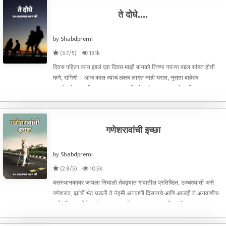
ते दोघे....
by Shabdpremi
(3.7/5)
13.1k
दिवस पहिला काय झालं एक दिवस माझी बायको तिच्या नवऱ्या बद्दल सांगत होती
म्हणे, रागिणी :- आज काल त्याचं लक्षच लागत नाही घरात, नुसता बाहेरच
पळतो..संध्याकाळी कामावरून आला की थोडा वेळ घरात बसतो आणि मन fresh
करायचं आहे अस म्हणत निघून जातो... आण
गणेशरावांची इच्छा
by Shabdpremi
(2.8/5)
10.5k
बसस्थानकावर जायला निघालो तेवढ्यात गावातील प्रतिष्ठित, उच्चख्याती असे
गणेशराव, ह्यांची भेट घडली ते नेहमी अनवाणी दिसायचे आणि आजही ते अनवाणीच
कुठेतरी जात होते. त्यांना पाहून मलाही प्रश्न पडायचा, की ह्यांनी आजवर चप्पल का
घातली नसावी. म्हणून मग या प