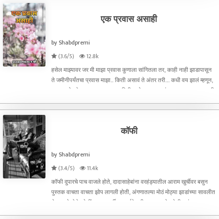
एक प्रवास असाही
by Shabdpremi
(3.6/5)
12.8k
हसेल माझ्यावर जर मी माझा प्रवास कुणाला सांगितला तर, काही नाही झाडापासून
ते जमीनीपर्यंतचा प्रवास माझा.. किती असावं ते अंतर तरी... कधी वय झालं म्हणून,
हळुवारपणे हवेच्या तालावर नाचत जमिनीवर येऊन पडायचं, कुणाचा पाय पडत नाही
तोवर माझ्यावर अ
कॉफी
by Shabdpremi
(3.4/5)
11.4k
कॉफी दुपारचे पाच वाजले होते, दादासाहेबांना वरहंड्यातील आराम खुर्चीवर बसुन
पुस्तक वाचता वाचता झोप लागली होती, अंगणातल्या मोठं मोठ्या झाडांच्या सावलीत
ते पहुडले होते.. वेलींच्या त्या गर्दीतून सुर्यदेवाची नजर एखादेच वेळी त्यांच्या आराम
खुर्चीपर्यंत