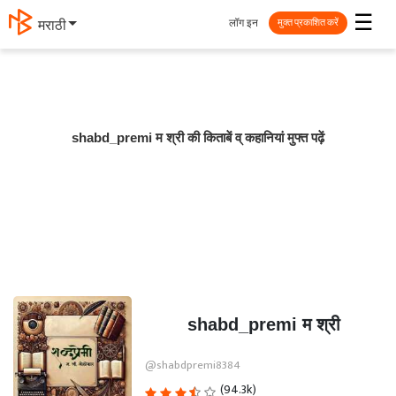
☰
लॉग इन
मराठी
मुक्त प्रकाशित करें
shabd_premi म श्री की किताबें व् कहानियां मुफ्त पढ़ें
shabd_premi म श्री
@shabdpremi8384
(94.3k)