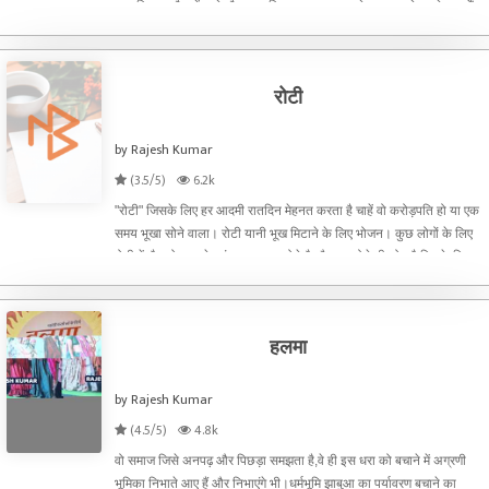
सामाजिक माहौल में खुले तौर पर। जिसका आचरण उसके व्यवहार से उसके कार्यों
से डिग गया हो और जो साहित्य विचार क्रियाकलाप
रोटी
by Rajesh Kumar
(3.5/5)
6.2k
"रोटी" जिसके लिए हर आदमी रातदिन मेहनत करता है चाहें वो करोड़पति हो या एक
समय भूखा सोने वाला। रोटी यानी भूख मिटाने के लिए भोजन। कुछ लोगों के लिए
रोटी में सैकड़ो तरह के व्यंजन पकवान होते है और कुछ ऐसे भी लोग है जिनके लिए
रोटी का मतलब केवल रोटी यानी बिना शाक स
हलमा
by Rajesh Kumar
(4.5/5)
4.8k
वो समाज जिसे अनपढ़ और पिछड़ा समझता है,वे ही इस धरा को बचाने में अग्रणी
भूमिका निभाते आए हैं और निभाएंगे भी।धर्मभूमि झाबुआ का पर्यावरण बचाने का