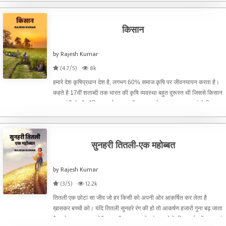
किसान
by Rajesh Kumar
(4.7/5)
8k
हमारे देश कृषिप्रधान देश है, लगभग 60% समाज कृषि पर जीवनयापन करता है।
कहते है 17वीं शताब्दी तक भारत की कृषि व्यवस्था बहुत दुरूस्त थी जिससे किसान
स्वावलंबी थे और वैश्विक अर्थव्यवस्था में भारत पहले स्थान पर रहा। अंग्रेजी
हुकूमत ने भारतीय अर्थव्यवस्था को लूट
सुनहरी तितली-एक महोब्बत
by Rajesh Kumar
(3/5)
12.2k
तितली एक छोटा सा जीव जो हर किसी को अपनी ओर आकर्षित कर लेता है
ख़ासकर बच्चों को। यदि तितली सुनहरे रंग की हो तो आकर्षण हजारों गुना बढ़ जाता
है। जोहन आज बहुत बेचैन था और वह मन को शांत करने के लिए गार्डन में गया वहां