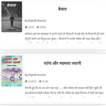
बेचारा
by Rajesh Kumar
(5/5)
10.5k
#बेचारा एक वार बादशाह ने अपने राज्य के किसानों से बड़े जोर से किसानों की आय
दोगुनी करने का विगुल क्या फूंका। किसानों में अच्छे भविष्य की लहर दौड़ पड़ी।
राजनैतिक गलियारों सहित गांव के नुक्कड़ और पत्राचारों में हुकूमत की वाह वाही
होने लगी। हर जगह चर्चा चलो अब
पतंगा और मदमस्त जवानी
by Rajesh Kumar
(4.8/5)
15.3k
रौशनी हुई कि वो उस ओर चल पड़ा...... शीत मौसम की कड़क सर्दी बीत चुकी थीं
अब मौसम में थोड़ी गर्माहट भी आ गयी थी।मौसम के बदले मिजाज ने पतंगे को बाहर
आने के लिए मजबूर कर दिया। सारा मौसम उस के अनुकूल हो चुका था मगर दिन
की रौशनी में कोई पक्षी उसे अपना निबाला ना