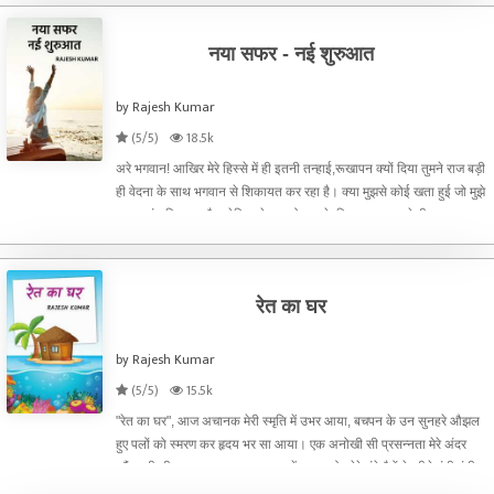
नया सफर - नई शुरुआत
by Rajesh Kumar
(5/5)
18.5k
अरे भगवान! आखिर मेरे हिस्से में ही इतनी तन्हाई,रूखापन क्यों दिया तुमने राज बड़ी
ही वेदना के साथ भगवान से शिकायत कर रहा है। क्या मुझसे कोई खता हुई जो मुझे
इसका दंड मिल रहा है। लेकिन ये बात वो खुद के सिवाय भगवान से ही कह सकता
है बाकी किसी से भी नही।
रेत का घर
by Rajesh Kumar
(5/5)
15.5k
"रेत का घर", आज अचानक मेरी स्मृति में उभर आया, बचपन के उन सुनहरे औझल
हुए पलों को स्मरण कर हृदय भर सा आया। एक अनोखी सी प्रसन्नता मेरे अंदर
कौंध रही थी। शाम का समय आसमान में बादल ओर मेरे नंगे पैरों के नीचे ठंडी ठंडी
रेत जिसके स्पर्श ने मुझे में बचपन