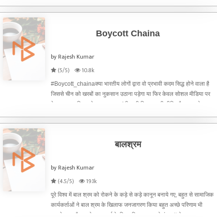
उसने देखा रंग बिरंगी तितलियां एक फूल से दूसर
Boycott Chaina
by Rajesh Kumar
(5/5)
10.8k
#Boycott_chainaक्या भारतीय लोगों द्वारा वो प्रभावी कदम सिद्ध होने वाला है
जिससे चीन को खरबों का नुकसान उठाना पड़ेगा या फिर केवल सोशल मीडिया पर
केवल भड़ास निकलने का माध्यम भर!चीन की विस्तारवादी नीति और भारत के साथ
किये गए विश्वासघात जिसके परिणाम स्वरूप #1962
बालश्रम
by Rajesh Kumar
(4.5/5)
19.1k
पूरे विश्व में बाल श्रम को रोकने के कड़े से कड़े कानून बनाये गए, बहुत से सामाजिक
कार्यकर्ताओं ने बाल श्रम के खिलाफ जनजागरण किया बहुत अच्छे परिणाम भी
सामने आए और उनके इस कार्य के लिए दुनिया का सबसे ऊंचा #नोबल_पुरस्कार