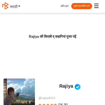
☰
लॉग इन
मराठी
मुक्त प्रकाशित करें
Rajiya की किताबें व् कहानियां मुफ्त पढ़ें
Rajiya
@rajiya9322
(34.2k)