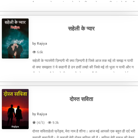
कैम्प – फायर के साथ डांस करने ,गाने आदि का प्रोग्राम तय किया| मुझे और सभी
साथियों को कैम्प फायर के लिए
सहेली के प्यार
by Rajiya
6.6k
सहेली के प्यारमेरी ज़िन्दगी भी क्या ज़िन्दगी है जिसे आज तक मई तो समझ न पायी
वो क्या समझता !! ये कहानी है उन हसीं लम्हो की जिसे मई तो भुला न पायी और न
ही मुझे लगता है के आगे भी उन पलों को भुला पाऊँगी। अगर आपके पास कोई
तरीका हो तो मुझे ज़रूर बताना। दोस्तों, इस
दोस्त सविता
by Rajiya
(4/5)
9.3k
दोस्त सविताहेलो फ्रेंड्स, मेरा नाम है शीना। आज मई आपको एक बहुत ही दर्द भरी
कहानी सुनाऊँगी। ये कहानी मेरी दोस्त सविता की है। सविता मेरी स्कूल की बेस्ट