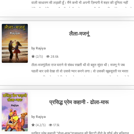
वाली साधारण सी लड़की हूँ। मैंने कभी भी अपनी ज़िन्दगी में शहर की दुनिता नहीं
देखि थी। लेकिन जब मै बड़ी हुई, मै आगे पढ़ना चाहती थी। इसलिए, मेरे बाबा ने मुझे
पहाड़ी करने के लिए शहर भेजा।
लैला-मजनूं
by Rajiya
(2/5)
28.6k
लैला-मजनूंलैला राज घराने से संबध रखती थी वो बहुत सुंदर थी। मजनू ने जब
पहली बार उसे देखा तो वो उससे प्यार करने लगा। वो उसकी खूबसूरती पर मरता
था। एक दिन वो उससे मिलने उसके महल पंहुचा । वहां जा कर वो उसके कमरे में
गया और अपने जेब से पायल निकलकर उसके खूबसूरत
प्रसिद्ध प्रेम कहानी - ढोला-मारू
by Rajiya
(4.2/5)
17.1k
प्रसिद्ध प्रेम कहानी "ढोला-मारू"राजस्थान की मिट्टी वीरो के शौर्य और बलिदान