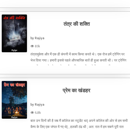
वातानुकूलित कोच की खिड़कियों से अपनी उपस्थिति दर्ज करा रही थी। केबिन का
एकांत और यह भयावह मौसम मुझ जैसे डरपोक आदमी को और डरा रहा
तंत्र की शक्ति
by Rajiya
8.1k
तंत्रामुकेश और मैं एक ही कंपनी में काम किया करते थे। एक रोज हमें ट्रेनिंग पर
भेज दिया गया। हमारी इससे पहले औपचारिक बातें ही हुआ करती थी। पर ट्रेनिंग
पर हमें एक दूसरे को जानने का मौका मिला। हमें कमरे में एक साथ ही रूकना था।
साथ रहकर हम आपस में काफी घुल मिल
प्रेम का खंडहर
by Rajiya
6.8k
बात उन दिनों की है जब मैं कॉलेज का स्टूडेंट था| अपने कॉलेज की ओर से हम सभी
कैम्प के लिए एक जंगल में गए थे| , हलकी ठंढ थी ; अत: रात में हम सबने पूरी रात