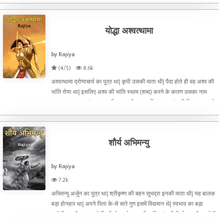
पड़ी आइए जानें कैसे... महान पराक्रमी
योद्धा अश्वत्थामा
by Rajiya
(4/5)
8.6k
अश्वत्थामा द्रोणाचार्य का पुत्र था| कृपी उसकी माता थी| पैदा होते ही वह अश्व की
भांति रोया था| इसलिए अश्व की भांति स्थाम (शब्द) करने के कारण उसका नाम
अश्वत्थामा पड़ा था| वह बहुत ही क्रूर और दुष्ट बुद्धि वाला था| तभी पिता का उसके
प्रति अधिक स्नेह नहीं था|धर
शौर्य अभिमन्यु
by Rajiya
7.2k
अभिमन्यु अर्जुन का पुत्र था| श्रीकृष्ण की बहन सुभद्रा इनकी माता थी| यह बालक
बड़ा होनहार था| अपने पिता के-से सारे गुण इसमें विद्यमान थे| स्वभाव का बड़ा
क्रोधी था और डरना तो किसी से इसने जाना ही नहीं था| इसी निर्भयता और क्रोधी