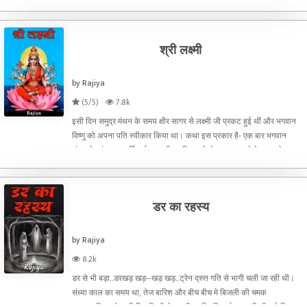
स्वभाव के कारण इसका नाम अभि (न
श्री लक्ष्मी
by Rajiya
(5/5)
7.8k
इसी दिन समुद्र मंथन के समय क्षीर सागर से लक्ष्मी जी प्रकट हुई थीं और भगवान
विष्णु को अपना पति स्वीकार किया था। कथा इस प्रकार है- एक बार भगवान
शंकर के अंशभूत महर्षि दुर्वासा पृथ्वी पर विचर रहे थे। घूमत-घूमते वे एक मनोहर वन
में गए। वहाँ एक विद्याधर सुंदरी ह
डर का रहस्य
by Rajiya
8.2k
डर से भी बड़ा..डरखड़ खड़--खड़ खड़..ट्रेन द्रुत गति से भागी चली जा रही थी।
संध्या काल का समय था, तेज बारिश और बीच बीच मे बिजली की चमक