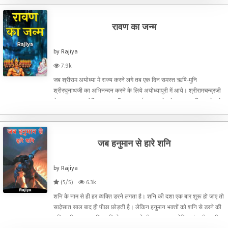
रावण का जन्म
by Rajiya
7.9k
जब श्रीराम अयोध्या में राज्य करने लगे तब एक दिन समस्त ऋषि-मुनि
श्रीरघुनाथजी का अभिनन्दन करने के लिये अयोध्यापुरी में आये। श्रीरामचन्द्रजी
ने उन सबका यथोचित सत्कार किया। वार्तालाप करते हुये अगस्त्य मुनि कहने लगे,
"युद्ध में आपने जो रावण का संहार किया, वह क
जब हनुमान से हारे शनि
by Rajiya
(5/5)
6.3k
शनि के नाम से ही हर व्यक्ति डरने लगता है। शनि की दशा एक बार शुरू हो जाए तो
साढ़ेसात साल बाद ही पीछा छोड़ती है। लेकिन हनुमान भक्तों को शनि से डरने की
तनिक भी जरूरत नहीं। शनि ने हनुमान को भी डराना चाहा लेकिन मुंह की खानी