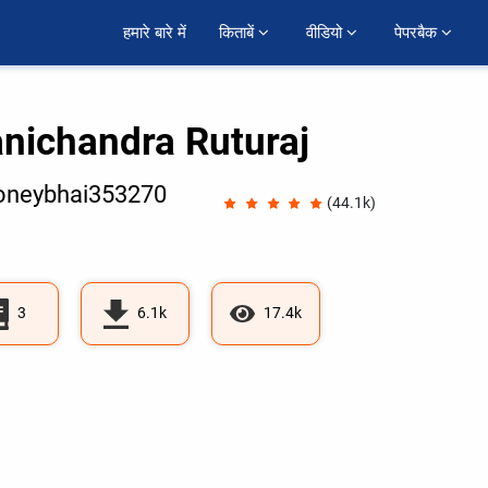
हमारे बारे में
किताबें 
वीडियो 
पेपरबैक 
nichandra Ruturaj
neybhai353270
(44.1k)
3
6.1k
17.4k