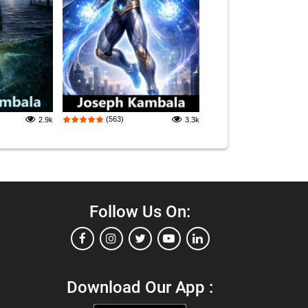
(563)
2.9k
3.3k
Follow Us On:
Download Our App :