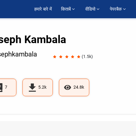
हमारे बारे में
किताबें 
वीडियो 
पेपरबैक 
seph Kambala
sephkambala
(1.5k)
7
5.2k
24.8k