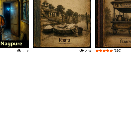
(310)
2.1k
2.6k