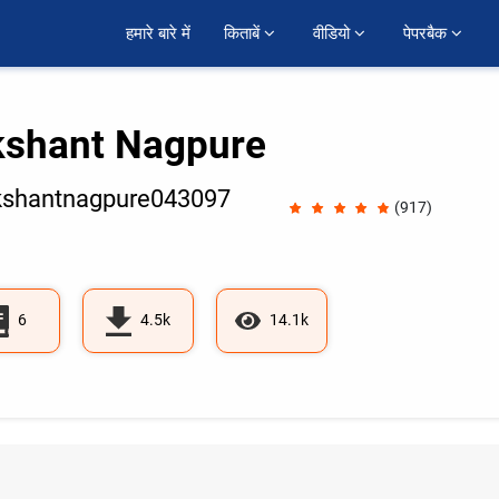
हमारे बारे में
किताबें 
वीडियो 
पेपरबैक 
kshant Nagpure
shantnagpure043097
(917)
6
4.5k
14.1k