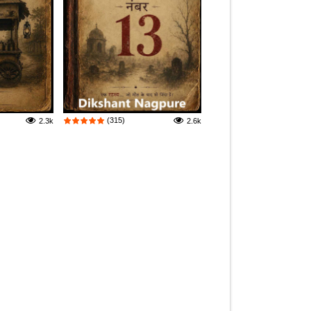
(315)
2.3k
2.6k