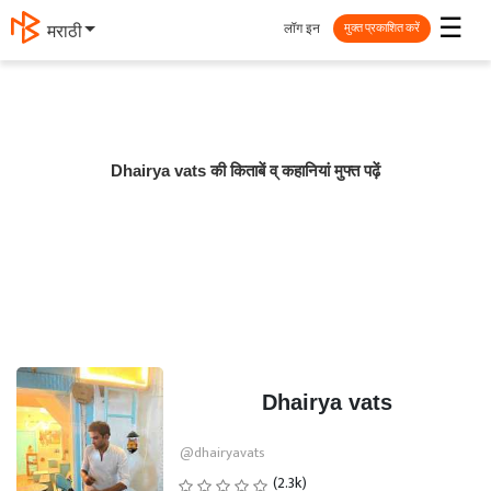
☰
लॉग इन
मराठी
मुक्त प्रकाशित करें
Dhairya vats की किताबें व् कहानियां मुफ्त पढ़ें
Dhairya vats
@dhairyavats
(2.3k)