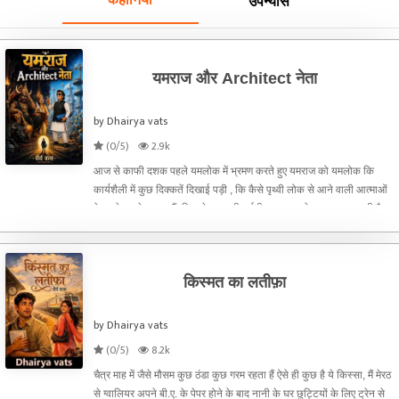
कहानियां
उपन्यास
यमराज और Architect नेता
by Dhairya vats
(0/5)
2.9k
आज से काफी दशक पहले यमलोक में भ्रमण करते हुए यमराज को यमलोक कि
कार्यशैली में कुछ दिक्कतें दिखाई पड़ी , कि कैसे पृथ्वी लोक से आने वाली आत्माओं
के आधे-अधूरे कागज़ हैं, पिता के नाम की वर्तनी हर कागज़ के साथ बदल जाती है,
यमलोक में एंट्री फीस का भी कोई प्रावधा
किस्मत का लतीफ़ा
by Dhairya vats
(0/5)
8.2k
चैत्र माह में जैसे मौसम कुछ ठंडा कुछ गरम रहता हैं ऐसे ही कुछ है ये किस्सा, मैं मेरठ
से ग्वालियर अपने बी.ए. के पेपर होने के बाद नानी के घर छुट्टियों के लिए ट्रेन से