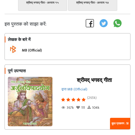
श्रीमद् भगवद् गीता - अध्याय १५
श्रीमद् भगवद् गीता - अध्याय १७
इस पुस्तक को साझा करें:
लेखक के बारे में
फॉलो
MB (Official)
पूर्ण उपन्यास
श्रीमद् भगवद् गीता
द्वारा MB (Official)
(265k)
367k
111
104k
कुल प्रकरण : 18