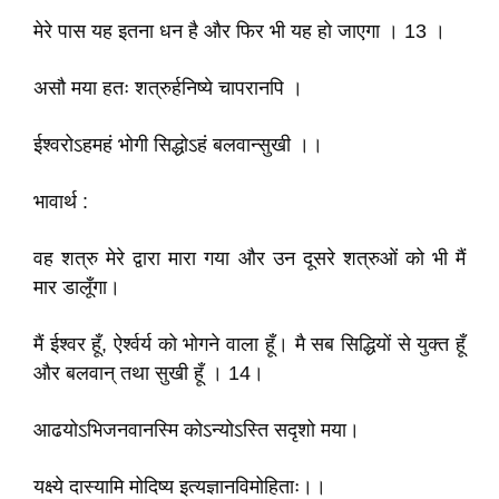
मेरे पास यह इतना धन है और फिर भी यह हो जाएगा । 13 ।
असौ मया हतः शत्रुर्हनिष्ये चापरानपि ।
ईश्वरोऽहमहं भोगी सिद्धोऽहं बलवान्सुखी ।।
भावार्थ :
वह शत्रु मेरे द्वारा मारा गया और उन दूसरे शत्रुओं को भी मैं
मार डालूँगा।
मैं ईश्वर हूँ, ऐर्श्वर्य को भोगने वाला हूँ। मै सब सिद्धियों से युक्त हूँ
और बलवान् तथा सुखी हूँ । 14।
आढयोऽभिजनवानस्मि कोऽन्योऽस्ति सदृशो मया।
यक्ष्ये दास्यामि मोदिष्य इत्यज्ञानविमोहिताः।।