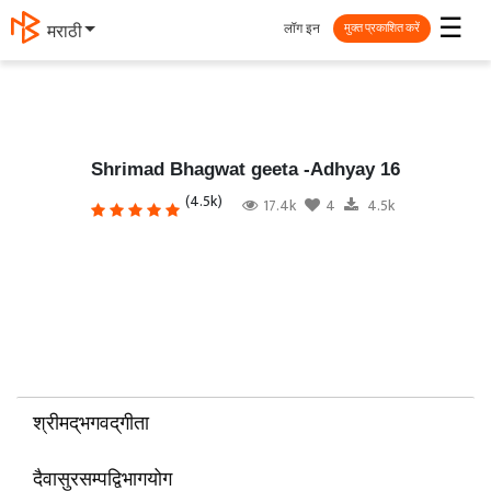
☰
लॉग इन
தமிழ்
मुक्त प्रकाशित करें
Shrimad Bhagwat geeta -Adhyay 16
(4.5k)
17.4k
4
4.5k
श्रीमद्‌भगवद्‌गीता
दैवासुरसम्पद्विभागयोग