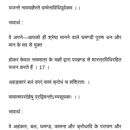
यजन्ते नामयज्ञैस्ते दम्भेनाविधिपूर्वकम ।।
भावार्थ :
वे अपने—आपको ही श्रेष्ठ मानने वाले घमण्डी पुरुष धन और
मान के मद से युक्त
होकर केवल नाममात्र के यज्ञों द्वारा पाखण्ड से शास्त्रविधिरहित
यजन करते हैं । 17 ।
अहङ्‌कारं बलं दपर्ं कामं क्रोधं च संश्रिताः ।
मामात्मपरदेहेषु प्रद्विषन्तोऽभ्यसूयकाः ।।
भावार्थ :
वे अहंकार, बल, घमण्ड, कामना और क्रोधादि के परायण और