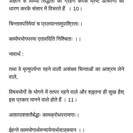
अज्ञान से मिथ्या सिद्धांतों को ग्रहण करके भ्रष्ट आचरणों को
धारण करके संसार में विचरते हैं । 10।
चिन्तामपरिमेयां च प्रलयान्तामुपाश्रिताः।
कामोपभोगपरमा एतावदिति निश्चिताः ।।
भावार्थ :
तथा वे मृत्युपर्यन्त रहने वाली असंख्य चिन्ताओं का आश्रय लेने
वाले,
विषयभोगों के भोगने में तत्पर रहने वाले और श्इतना ही सुख हैश्
इस प्रकार मानने वाले होते हैं । 11।
आशापाशशतैर्बद्धाः कामक्रोधपरायणाः।
ईहन्ते कामभोगार्थमन्यायेनार्थसञ्‌चयान ।।