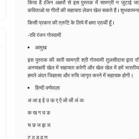
किया है ।जिन अक्षरों से इस पुस्तक में सामग्री न जुटाई ज
कविताओ या गीतों की सहायता लेकर खेल सकते हैं । शुभकामनाये
किसी प्रकार की त्रुटि के लिये मैं क्षमा प्रार्थी हूँ ।
-रवि रंजन गोस्वामी
आमुख
इस पुस्तक की सारी सामग्री श्री गोस्वामी तुलसीदास द्वारा 
अन्त्याक्षरी खेल में सहायता करेगी और खेल खेल में हमें भारतीय 
हमारे अंदर जिज्ञासा और रुचि जागृत करने में सहायक होगी ।
हिन्दी वर्णमाला
अ आ इ ई उ ऊ ए ऐ ओ औ अं अः
क ख ग घ ङ
च छ ज झ ञ
ट ठ ड ढ ण