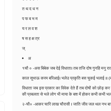
त थ द ध न
प फ ब भ म
य र ल व श
ष स ह क्ष त्र
ज्
अ
१चौ ० -अस बिबेक जब देई विधाता। तब तजि दोष गुनहि मनु रा
काल सुभाऊ करम बरिआई। भलेउ प्रकृति बस चुकई भलाई ॥ (ब
विधाता जब इस प्रकार का विवेक देते हैं तब दोषों को छोड़ कर म
की प्रबलता से भले लोग भी माया के बश में होकर कभी कभी भलाई
२-चौ० -आकर चारि लाख चौरासी । जाति जीव जल थल नभ बा