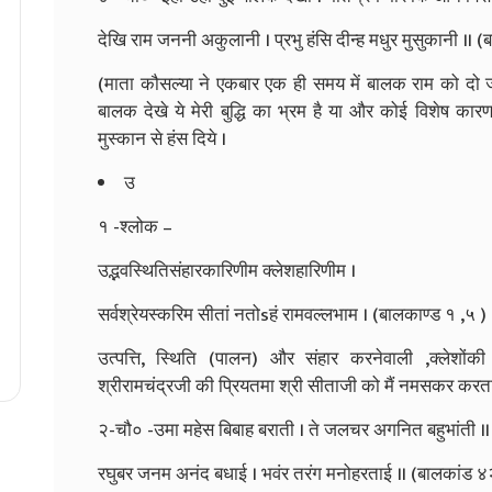
देखि राम जननी अकुलानी । प्रभु हंसि दीन्ह मधुर मुसुकानी ॥ 
(माता कौसल्या ने एकबार एक ही समय में बालक राम को दो जग
बालक देखे ये मेरी बुद्धि का भ्रम है या और कोई विशेष कार
मुस्कान से हंस दिये ।
उ
१ -श्लोक –
उद्भवस्थितिसंहारकारिणीम क्लेशहारिणीम ।
सर्वश्रेयस्करिम सीतां नतोsहं रामवल्लभाम । (बालकाण्ड १ ,५ )
उत्पत्ति, स्थिति (पालन) और संहार करनेवाली ,क्लेशोंकी
श्रीरामचंद्रजी की प्रियतमा श्री सीताजी को मैं नमसकर करता ह
२-चौ० -उमा महेस बिबाह बराती । ते जलचर अगनित बहुभांती ॥
रघुबर जनम अनंद बधाई । भवंर तरंग मनोहरताई ॥ (बालकांड ४