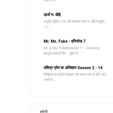
याद मे l गी...
ऊर्जं नः धेहि
यजुर्वेद सूक्ति (10) की व्याख्या"ऊर्जं नः धेहि"यजुर्वेद -
-11...
Mr. Ms. Fake - एपिसोड 7
Mr. & Ms. FakeEpisode 7 – Jealousy
Beginsअगले दिन...सुबह के...
पवित्र प्रेम या अभिशाप Season 2 - 14
सिद्धिका का क्रोध देखकर सारे राक्षस भय से काँप उठे।
उनमें से...
श्रेणी