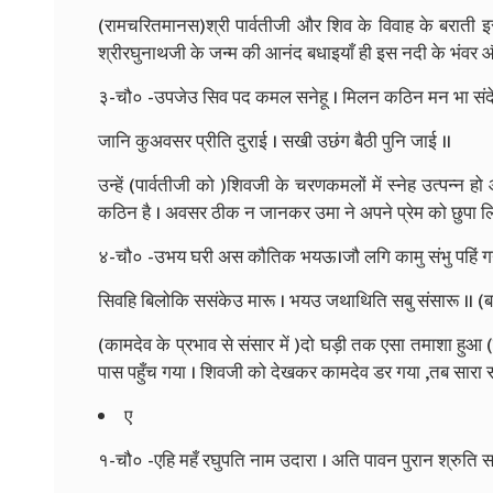
(रामचरितमानस)श्री पार्वतीजी और शिव के विवाह के बराती इस
श्रीरघुनाथजी के जन्म की आनंद बधाइयाँ ही इस नदी के भंवर औ
३-चौ० -उपजेउ सिव पद कमल सनेहू । मिलन कठिन मन भा संदे
जानि कुअवसर प्रीति दुराई । सखी उछंग बैठी पुनि जाई ॥
उन्हें (पार्वतीजी को )शिवजी के चरणकमलों में स्नेह उत्पन्न 
कठिन है । अवसर ठीक न जानकर उमा ने अपने प्रेम को छुपा लि
४-चौ० -उभय घरी अस कौतिक भयऊ।जौ लगि कामु संभु पहिं
सिवहि बिलोकि ससंकेउ मारू । भयउ जथाथिति सबु संसारू ॥ (
(कामदेव के प्रभाव से संसार में )दो घड़ी तक एसा तमाशा हु
पास पहुँच गया । शिवजी को देखकर कामदेव डर गया ,तब सारा सं
ए
१-चौ० -एहि महँ रघुपति नाम उदारा । अति पावन पुरान श्रुति स