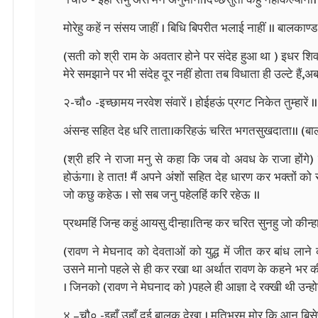
मोरेहु कहें न संसय जाहीं । बिधि बिपरीत भलाई नाहीं ॥ बालकाण्
(सती को श्री राम के अवतार होने पर संदेह हुआ था ) इधर शिव
मेरे समझाने पर भी संदेह दूर नहीं होता तब विधाता ही उल्टे हैं
२-चौ० -इच्छामय नरवेश संवारें । होईहऊं प्रगट निकेत तुम्हारें ॥
अंसन्ह सहित देह धरि ताता।करिहऊं चरित भगतसुखदाता॥ (बा
(श्री हरि ने राजा मनु से कहा कि जब वो अवध के राजा होंगे) इ
होऊंगा। हे तात! मैं अपने अंशों सहित देह धारण कर भक्तों को
जो कछु कहेऊ । सो सब जनु पहेलहिं करि रहेऊ ॥
प्रथमहिं जिन्ह कहुं आयसु दीन्हा।तिन्ह कर चरित सुनहु जो कीन
(रावण ने मेघनाद को देवताओं को युद्ध में जीत कर बांध ला
उसने मानो पहले से ही कर रखा था अर्थात रावण के कहने भर की
। जिनको (रावण ने मेघनाद को )पहले ही आज्ञा दे रक्खी थी उन्हो
४ –चौ० -इहाँ उहाँ दुई बालक देखा । मतिभ्रम मोर कि आन बिसे