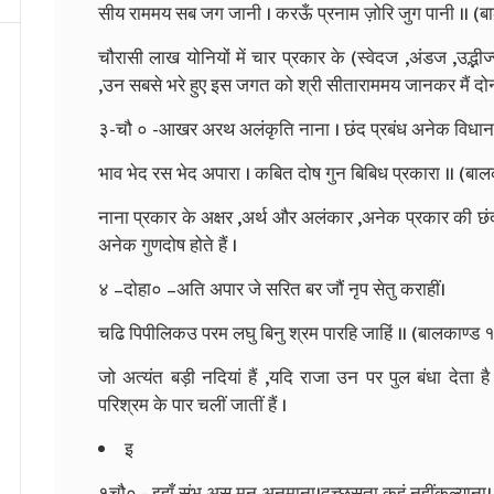
सीय राममय सब जग जानी । करऊँ प्रनाम ज़ोरि जुग पानी ॥ (ब
चौरासी लाख योनियों में चार प्रकार के (स्वेदज ,अंडज ,उद्भी
,उन सबसे भरे हुए इस जगत को श्री सीताराममय जानकर मैं दोनो
३-चौ ० -आखर अरथ अलंकृति नाना । छंद प्रबंध अनेक विधान
भाव भेद रस भेद अपारा । कबित दोष गुन बिबिध प्रकारा ॥ (बाल
नाना प्रकार के अक्षर ,अर्थ और अलंकार ,अनेक प्रकार की छं
अनेक गुणदोष होते हैं ।
४ –दोहा० –अति अपार जे सरित बर जौं नृप सेतु कराहीं।
चढि पिपीलिकउ परम लघु बिनु श्रम पारहि जाहिं ॥ (बालकाण्ड 
जो अत्यंत बड़ी नदियां हैं ,यदि राजा उन पर पुल बंधा देता 
परिश्रम के पार चलीं जातीं हैं ।
इ
१चौ० - इहाँ संभु अस मन अनुमाना।दच्छसुता कहुं नहींकल्याना।