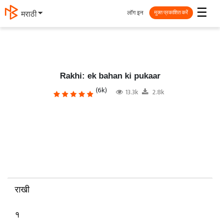
☰
लॉग इन
मराठी
मुक्त प्रकाशित करें
Rakhi: ek bahan ki pukaar
(6k)
13.3k
2.8k
राखी
१