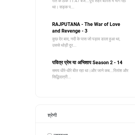
रात के ठीक 11:47 बजे...पूरा शहर बारिश में भीग रहा
था। सड़क प...
RAJPUTANA - The War of Love
and Revenge - 3
कुछ देर बाद, नदी के पास जो पड़ाव डाला हुआ था,
उससे थोड़ी दूर...
पवित्र प्रेम या अभिशाप Season 2 - 14
समय धीरे-धीरे बीत रहा था।और जाने कब...रितांश और
सिद्धिदात्री...
श्रेणी