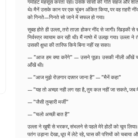
गर्माहट महसूस करता रहा। उसके सांसों की गति सहज और शांत थी
थे। मैनें उसके कान पर एक चुंबन अंकित किया, पर वह ग़हरी नींद
को गिनते—गिनते सो जाने में सफल हो गया।
सुबह होते ही उल्ला, तरो ताज़ा होकर नींद से जागी। खिड़की से
निर्वस्त्र व्यायाम कर रही थी। मैं नाष्ते में उलझ गया। उल्ला न
उसकी क्षुधा की तारिफ किये बिना नहीं रह सका।
— ”आज हम क्या करेंगे” — उसने पूछा। उसकी नीली आँखें 
आँखें थी।
— ”आज मुझे रोज़गार दफ़्तर जाना है” — ”मैनें कहा”
— ”यह तो अच्छा नही लग रहा है, तुम कल नहीं जा सकते, जब म
— ”जैसी तुम्हारी मर्जी”
— ”चलो अच्छी बात है”
उल्ला ने खुषी से भरकर, संभलने से पहले मेरे होठों को चूम लिय
पतंग उड़ाना देखा, धूप में लेटे रहे, घास की पत्तियों को चबाया 