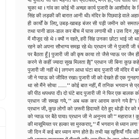
या पुजारी जी की मेहनत का प्रतिफल, मगर हाँ, गांव वालों क
चुका था । गांव का कोई भी अच्छा कार्य पुजारी के आशीर्वाद क
सिंह की लड़की की बारात आनी थी। मंदिर के पिछवाड़े वाले अहाते
ही कार्यों के लिए, उबड़-खाबड़ बंजर सी पड़ी जमीन को समत
तथा पानी डाल-डाल कर बीच में घास लगायी थी । उस दिन ,खुद 
में मौजूद रहे थे । क्यों न रहते, हरी सिंह उनका छोटा भाई जो 
रहने को अपना सौभाग्य समझ रहे थे। प्रधान जी ने पुजारी जी 
पर बैठता हूँ | पुजारी जी की कृष काया तो जैसे प्याऊ पर जैम ह
करने से कहीं ज्यादा सुख मिलता है|” प्रधान जी बिना कुछ कहे
पुजारी जी नहीं थे | लगभग आधा घंटा बाद पुजारी जी मंदिर में 
जी ने प्याऊ को जीवित रखा। पुजारी जी को देखते ही एक गुनहग
था सो मैंने सोचा ……. ‘‘ कोई बात नहीं, मैं तनिक भगवान से प्
की पीठ थपथपा दी। दो घंटे बाद पुजारी जी ने फिर एक बालक को 
प्रधान जी समझ गये, ‘‘ अब थक कर आराम करने गये है‘‘।
प्रधान जी, कुछ लोगों को ज़रूरी हिदायतें देते हुए थोड़ी देर को
को प्याऊ पर बैठे पाया। प्रधान जी ने अनुनय की ‘‘ महाराज ! 
की मासूमियत पर हल्का सा मुस्कराए, ‘‘ मैं भगवान से ध्यान ल
जी दिन में कई बार ध्यान मग्न होते है। तभी यह खुशियाँ गाँव 