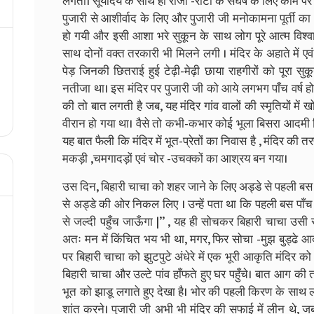
लगता। सूर्योदय के साथ ही रोजी -रोटीे के संघर्ष के लिए काम प
पुजारी से आशीर्वाद के लिए और पुजारी जी मनोकामना पूर्ती क
हो गयी और इसी आशा भरे सुकून के साथ लोग पूरे आत्म विश्वा
साथ दोनों वक्त तरकारी भी मिलने लगी । मंदिर के अहाते में एवं 
पेड़ जिनकी छितराई हुई टेढ़ी-मेढ़ी छाया राहगीरों को पूरा
नतीजा था। इस मंदिर पर पुजारी जी को आये लगभग पाँच वर्ष हो
की तो बात लगती है जब, यह मंदिर गांव वालों की स्मृतियों में ख
वीरान हो गया था। वैसे तो कभी-कभार कोई भूला बिसरा आदमी द
यह बात फैली कि मंदिर में भूत-प्रेतों का निवास है , मंदिर 
मकड़ी ,चमगादड़ों एवं चोर -उचक्कों का आश्रय बन गया।
उस दिन, बिहारी चाचा को शहर जाने के लिए अड्डे से पहली बस प
से अड्डे की ओर निकल लिए । उन्हें पता था कि पहली बस पाँच ब
से जल्दी पहुँच जाऊँगा |’’ , यह ही सोचकर बिहारी चाचा उसी र
अतः मन में किंचित भय भी था, मगर, फिर सोचा -मुझ बुड्ढे आदमी
पर बिहारी चाचा को झुटपुटे अंधेरे में एक भूरी आकृति मंदिर को 
बिहारी चाचा और उल्टे पांव हाँफते हुए घर पहुँचे। बात आग की तर
भूत को झाडू लगाते हुए देखा है। भोर की पहली किरण के साथ लो
शांत करने। पुजारी जी अभी भी मंदिर की सफाई में लीन थे, जब