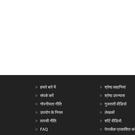
हमारे बारे में
श्रेष्ठ कहानियां
संपर्क करें
श्रेष्ठ उपन्यास
गोपनीयता नीति
गुजराती वीडियो
उपयोग के नियम
लेखकों
वापसी नीति
शॉर्ट वीडियो
FAQ
पेपरबैक प्रकाशित करे