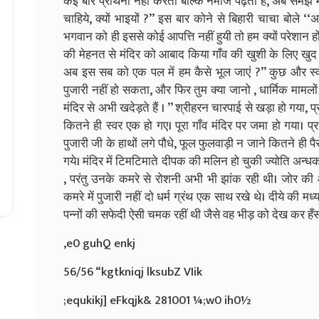
कई बार प्रार्थना नहीं करता बल्कि नमाज पढ़ता है, अब समझ मे
चाहिये, क्यों भाइयों ?’’ इस बार कोने से बिहारी चाचा बोले 
भगवान को ही इससे कोई आपत्ति नहीं हुयी तो हम क्यों परेशान हों ?
की मेहनत से मंदिर को आबाद किया गाँव की खुशी के लिए खुद अ
अब इस सब को एक पल में हम कैसे भूल जाएं ?’’ कुछ और स्व
पुजारी नहीं हो सकता, और फिर तुम क्या जानो , धार्मिक मामलों
मंदिर से अभी खदेड़ते हैं । ’’ श्रीहरन चारपाई से खड़ा हो गया,
कितने ही स्वर एक हो गए। पूरा गाँव मंदिर पर जमा हो गया। 
पुजारी जी के हाथों लगे पौधे, फूल फुलवाड़ी न जाने कितने ही पैरों क
गये। मंदिर में टिमटिमाते दीपक की मलिन हो चुकी ज्योति अन्धकार 
, परंतु उनके कमरे से रोशनी अभी भी झांक रही थी। जोर 
कमरे में पुजारी नहीं दो धर्म ग्रंथ एक साथ रखे थे। दीये की मध
पन्नों की सफेदी ऐसी चमक रहीं थी जैसे वह भीड़ को देख कर हँस र
,e0 guhQ enkj
56/56 “kgtkniqj lksubZ VIik
;equkikj] eFkqjk& 281001 ¼;w0 ih0½