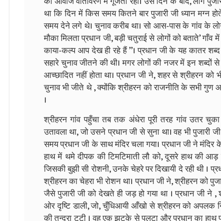
की आवाज वातावरण में गूँजती रही। उस दिन के बाद, लोग पुजार
था कि दिन में किस समय कितने बार पुजारी जी ध्यान मग्न हो
समय देने लगे थे। चुनाव करीब था। सो आस-पास के गांव के लोग
मौका मिलता प्रधान जी, बड़ी चतुराई से लोगों को बताते’ गाँव में
काया-कल्प आप देख ही रहे हैं ’’। प्रधान जी के यह कातर शब्द
सहारे चुनाव जीतने की थी। मगर लोगों की नजर में इन शब्दों 
आच्छादित नहीं होता था। प्रधान जी ने, शहर से श्रीहरन को 
चुनाव भी जीते थे , क्योंकि श्रीहरन को राजनीति के सभी गुण
।
श्रीहरन गांव पहुँचा तब तक अंधेरा पूरी तरह गांव उतर चुक
उतावला था, जो उसने प्रधान जी से सुना था। वह भी पुजारी ज
समय प्रधान जी के साथ मंदिर चला गया। प्रधान जी ने मंदिर क
हाथ में थमे दीपक की टिमटिमाती लौ को, दूसरे हाथ की आड़ 
जिसकी बुझी सी रोशनी, उनके चेहरे पर दिखायी दे रही थी । प्र
श्रीहरन का चेहरा भी रोशन था। प्रधान जी ने, श्रीहरन को पुज
जैसे पुजारी जी को देखते ही जड़ हो गया था । प्रधान जी ने 
ओर दृष्टि डाली, जो, चुँधिआयी आँखो से श्रीहरन को अपलक नि
की तन्द्रा टूटी । वह एक झटके से पलटा और प्रधान का हाथ 