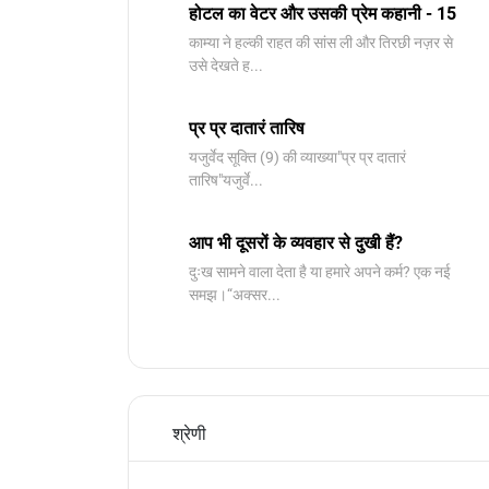
होटल का वेटर और उसकी प्रेम कहानी - 15
काम्या ने हल्की राहत की सांस ली और तिरछी नज़र से
उसे देखते ह...
प्र प्र दातारं तारिष
यजुर्वेद सूक्ति (9) की व्याख्या"प्र प्र दातारं
तारिष"यजुर्वे...
आप भी दूसरों के व्यवहार से दुखी हैं?
दुःख सामने वाला देता है या हमारे अपने कर्म? एक नई
समझ।“अक्सर...
श्रेणी