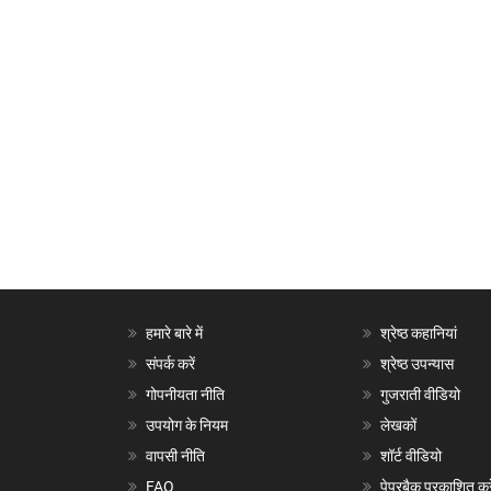
हमारे बारे में
श्रेष्ठ कहानियां
संपर्क करें
श्रेष्ठ उपन्यास
गोपनीयता नीति
गुजराती वीडियो
उपयोग के नियम
लेखकों
वापसी नीति
शॉर्ट वीडियो
FAQ
पेपरबैक प्रकाशित करे