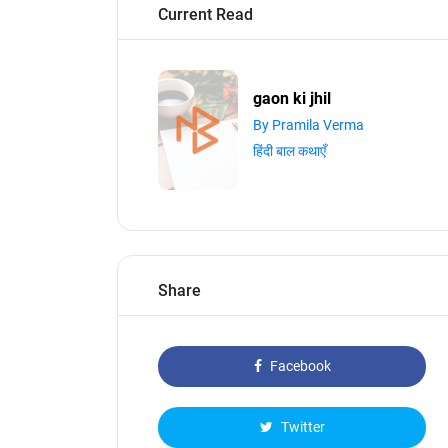
Current Read
gaon ki jhil
By Pramila Verma
हिंदी बाल कथाएँ
Share
Facebook
Twitter