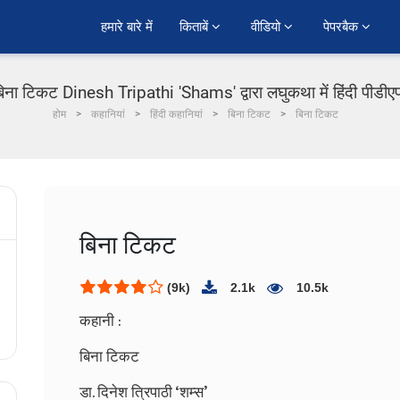
हमारे बारे में
किताबें 
वीडियो 
पेपरबैक 
िना टिकट Dinesh Tripathi 'Shams' द्वारा लघुकथा में हिंदी पीडी
होम
कहानियां
हिंदी कहानियां
बिना टिकट
बिना टिकट
बिना टिकट
(9k)
2.1k
10.5k
कहानी :
बिना टिकट
डा. दिनेश त्रिपाठी ‘शम्स’